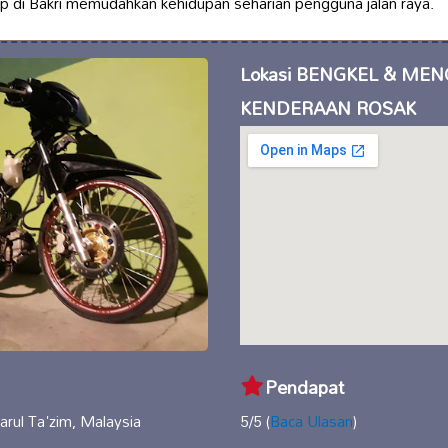
p di Bakri memudahkan kehidupan seharian pengguna jalan raya.
Lokasi BENGKEL & ME
KENDERAAN ROSAK
Pendapat
rul Ta'zim, Malaysia
5/5 (
Baca Ulasan
)