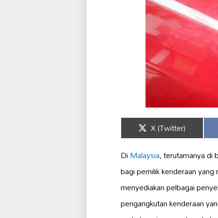
Share
X (Twitter)
on
Di
Malaysia
, terutamanya di 
bagi pemilik kenderaan yang
menyediakan pelbagai penye
pengangkutan kenderaan yang 