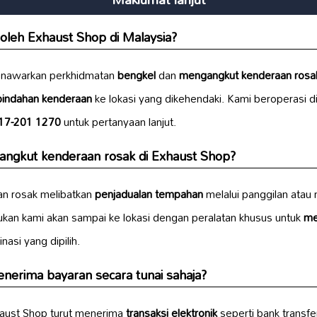
oleh Exhaust Shop di Malaysia?
enawarkan perkhidmatan
bengkel
dan
mengangkut kenderaan rosa
pindahan kenderaan
ke lokasi yang dikehendaki. Kami beroperasi d
17-201 1270
untuk pertanyaan lanjut.
ngkut kenderaan rosak di Exhaust Shop?
n rosak melibatkan
penjadualan tempahan
melalui panggilan atau 
sukan kami akan sampai ke lokasi dengan peralatan khusus untuk
me
asi yang dipilih.
erima bayaran secara tunai sahaja?
haust Shop turut menerima
transaksi elektronik
seperti bank transfe