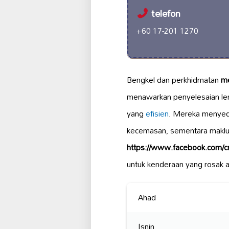
telefon
+60 17-201 1270
Bengkel dan perkhidmatan
me
menawarkan penyelesaian len
yang
efisien
. Mereka menye
kecemasan, sementara maklum
https://www.facebook.com
untuk kenderaan yang rosak at
Ahad
Isnin