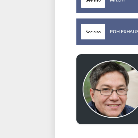
POH EXHA
See also