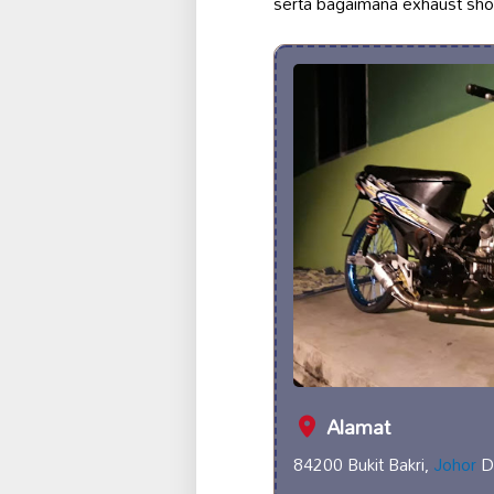
serta bagaimana exhaust sho
Alamat
84200 Bukit Bakri,
Johor
Da