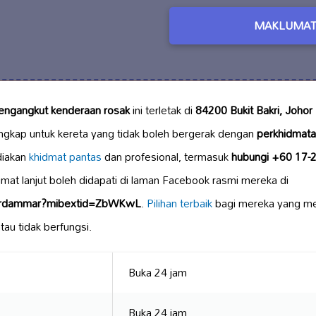
MAKLUMAT
ngangkut kenderaan rosak
ini terletak di
84200 Bukit Bakri, Johor
gkap untuk kereta yang tidak boleh bergerak dengan
perkhidmata
diakan
khidmat pantas
dan profesional, termasuk
hubungi +60 17-
at lanjut boleh didapati di laman Facebook rasmi mereka di
/crdammar?mibextid=ZbWKwL
.
Pilihan terbaik
bagi mereka yang me
au tidak berfungsi.
Buka 24 jam
Buka 24 jam