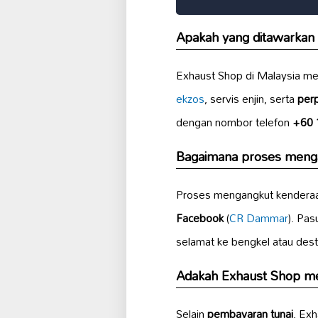
Apakah yang ditawarkan 
Exhaust Shop di Malaysia m
ekzos
, servis enjin, serta
per
dengan nombor telefon
+60 
Bagaimana proses menga
Proses mengangkut kenderaa
Facebook
(
CR Dammar
). Pa
selamat ke bengkel atau destin
Adakah Exhaust Shop men
Selain
pembayaran tunai
, Ex