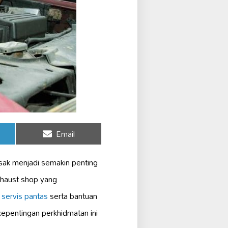
Share
Email
on
ak menjadi semakin penting
xhaust shop yang
n
servis pantas
serta bantuan
epentingan perkhidmatan ini