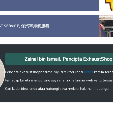
UST SERVICE, 保汽車排氣服務
Zainal bin Ismail, Pencipta ExhaustSh
Pencipta exhaustshopnearme.my, direktori kedai
ekzos
kereta terba
terhadap kereta mendorong saya membina laman web yang tersus
Cari kedai ideal anda atau hubungi saya melalui halaman hubungan!