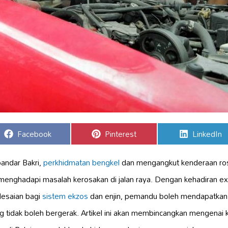
Share
Share
Share
Facebook
Pinterest
LinkedIn
on
on
on
bandar Bakri,
perkhidmatan bengkel
dan mengangkut kenderaan ros
 menghadapi masalah kerosakan di jalan raya. Dengan kehadiran e
lesaian bagi
sistem ekzos
dan enjin, pemandu boleh mendapatka
tidak boleh bergerak. Artikel ini akan membincangkan mengenai k