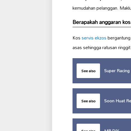
kemudahan pelanggan. Maklu
Berapakah anggaran kos 
Kos
servis ekzos
bergantung
asas sehingga ratusan ringgi
Super Racing
See also
Soon Huat Re
See also
MR.DIY
See also