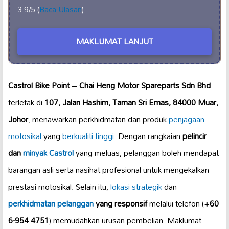
3.9/5 (
Baca Ulasan
)
MAKLUMAT LANJUT
Castrol Bike Point – Chai Heng Motor Spareparts Sdn Bhd
terletak di
107, Jalan Hashim, Taman Sri Emas, 84000 Muar,
Johor
, menawarkan perkhidmatan dan produk
penjagaan
motosikal
yang
berkualiti tinggi
. Dengan rangkaian
pelincir
dan
minyak Castrol
yang meluas, pelanggan boleh mendapat
barangan asli serta nasihat profesional untuk mengekalkan
prestasi motosikal. Selain itu,
lokasi strategik
dan
perkhidmatan pelanggan
yang responsif
melalui telefon (
+60
6-954 4751
) memudahkan urusan pembelian. Maklumat