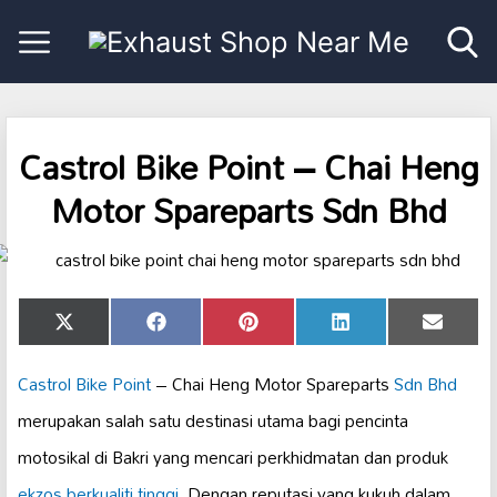
Castrol Bike Point – Chai Heng
Motor Spareparts Sdn Bhd
Share
Share
Share
Share
Share
X
Facebook
Pinterest
LinkedIn
Email
on
on
on
on
on
(Twitter)
Castrol Bike Point
– Chai Heng Motor Spareparts
Sdn Bhd
merupakan salah satu destinasi utama bagi pencinta
motosikal di Bakri yang mencari perkhidmatan dan produk
ekzos berkualiti tinggi
. Dengan reputasi yang kukuh dalam