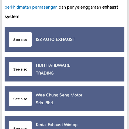
perkhidmatan pemasangan
dan penyelenggaraan
exhaust
system
.
ISZ AUTO EXHAUST
See also
HBH HARDWARE
See also
TRADING
Wee Chung Seng Motor
See also
Sdn. Bhd.
Kedai Exhaust Wintop
See also