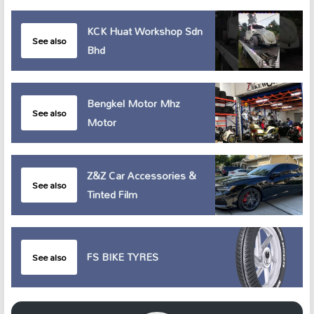
KCK Huat Workshop Sdn
See also
Bhd
Bengkel Motor Mhz
See also
Motor
Z&Z Car Accessories &
See also
Tinted Film
FS BIKE TYRES
See also