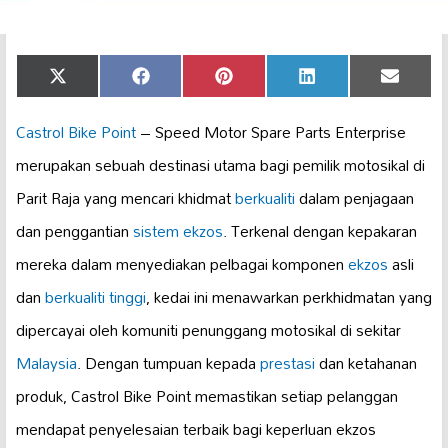
Share
Share
Share
Share
Share
X
Facebook
Pinterest
LinkedIn
Email
on
on
on
on
on
(Twitter)
Castrol Bike Point
– Speed Motor Spare Parts Enterprise
merupakan sebuah destinasi utama bagi pemilik motosikal di
Parit Raja yang mencari khidmat
berkualiti
dalam penjagaan
dan penggantian
sistem ekzos
. Terkenal dengan kepakaran
mereka dalam menyediakan pelbagai komponen
ekzos
asli
dan
berkualiti tinggi
, kedai ini menawarkan perkhidmatan yang
dipercayai oleh komuniti penunggang motosikal di sekitar
Malaysia
. Dengan tumpuan kepada
prestasi
dan ketahanan
produk, Castrol Bike Point memastikan setiap pelanggan
mendapat penyelesaian terbaik bagi keperluan ekzos