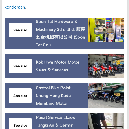
kenderaan
.
Soon Tat Hardware &
Machinery Sdn. Bhd. 顺達
See also
五金机械有限公司 (Soon
Tat Co.)
Kok Hwa Motor Motor
See also
Sales & Services
Castrol Bike Point –
Cheng Heng Kedai
See also
Membaiki Motor
Pusat Service Ekzos
Tangki Air & Cermin
See also