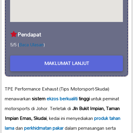
Pendapat
5/5 (
Baca Ulasan
)
MAKLUMAT LANJUT
TPE Performance Exhaust (Tips Motorsport-Skudai)
menawarkan
sistem
ekzos berkualiti
tinggi
untuk peminat
motorsports di Johor. Terletak di
Jln Bukit Impian, Taman
Impian Emas, Skudai
, kedai ini menyediakan
produk tahan
lama
dan
perkhidmatan pakar
dalam pemasangan serta