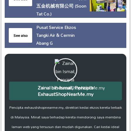
五金机械有限公司 (Soon
Tat Co.)
Pusat Service Ekzos
Tangki Air & Cermin
See also
Abang G
Zainal bin Ismail, Pencipta
ExhaustShopNearMe.my
Pencipta exhaustshopnearme.my, direktori kedai ekzos kereta terbaik
di Malaysia. Minat saya terhadap kereta mendorong saya membina
laman web yang tersusun dan mudah digunakan. Cari kedai ideal