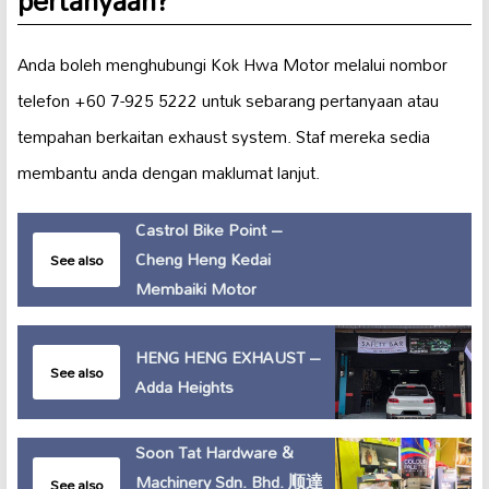
Anda boleh menghubungi Kok Hwa Motor melalui nombor
telefon +60 7-925 5222 untuk sebarang pertanyaan atau
tempahan berkaitan exhaust system. Staf mereka sedia
membantu anda dengan maklumat lanjut.
Castrol Bike Point –
Cheng Heng Kedai
See also
Membaiki Motor
HENG HENG EXHAUST –
See also
Adda Heights
Soon Tat Hardware &
Machinery Sdn. Bhd. 顺達
See also