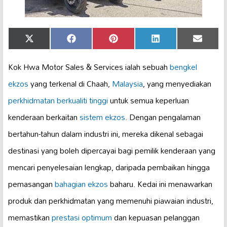
Share
Share
Share
Share
Share
X
Facebook
Pinterest
LinkedIn
Email
on
on
on
on
on
(Twitter)
Kok Hwa Motor Sales & Services ialah sebuah
bengkel
ekzos
yang terkenal di Chaah,
Malaysia
, yang menyediakan
perkhidmatan berkualiti tinggi
untuk semua keperluan
kenderaan berkaitan
sistem ekzos
. Dengan pengalaman
bertahun-tahun dalam industri ini, mereka dikenal sebagai
destinasi yang boleh dipercayai bagi pemilik kenderaan yang
mencari penyelesaian lengkap, daripada pembaikan hingga
pemasangan
bahagian ekzos
baharu. Kedai ini menawarkan
produk dan perkhidmatan yang memenuhi piawaian industri,
memastikan
prestasi optimum
dan kepuasan pelanggan