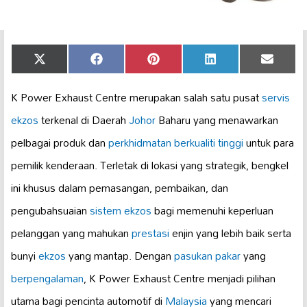
Share
Share
Share
Share
Share
X
Facebook
Pinterest
LinkedIn
Email
on
on
on
on
on
(Twitter)
K Power Exhaust Centre merupakan salah satu pusat
servis
ekzos
terkenal di Daerah
Johor
Baharu yang menawarkan
pelbagai produk dan
perkhidmatan berkualiti tinggi
untuk para
pemilik kenderaan. Terletak di lokasi yang strategik, bengkel
ini khusus dalam pemasangan, pembaikan, dan
pengubahsuaian
sistem ekzos
bagi memenuhi keperluan
pelanggan yang mahukan
prestasi
enjin yang lebih baik serta
bunyi
ekzos
yang mantap. Dengan
pasukan pakar
yang
berpengalaman
, K Power Exhaust Centre menjadi pilihan
utama bagi pencinta automotif di
Malaysia
yang mencari