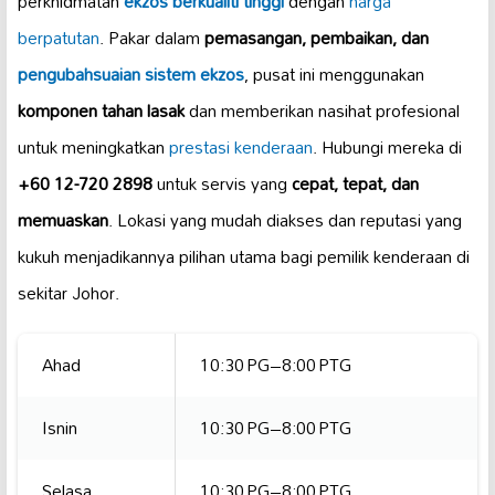
perkhidmatan
ekzos berkualiti tinggi
dengan
harga
berpatutan
. Pakar dalam
pemasangan, pembaikan, dan
pengubahsuaian sistem ekzos
, pusat ini menggunakan
komponen tahan lasak
dan memberikan nasihat profesional
untuk meningkatkan
prestasi kenderaan
. Hubungi mereka di
+60 12-720 2898
untuk servis yang
cepat, tepat, dan
memuaskan
. Lokasi yang mudah diakses dan reputasi yang
kukuh menjadikannya pilihan utama bagi pemilik kenderaan di
sekitar Johor.
Ahad
10:30 PG–8:00 PTG
Isnin
10:30 PG–8:00 PTG
Selasa
10:30 PG–8:00 PTG