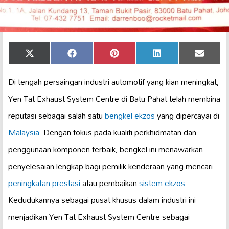
Share
Share
Share
Share
Share
X
Facebook
Pinterest
LinkedIn
Email
on
on
on
on
on
(Twitter)
Di tengah persaingan industri automotif yang kian meningkat,
Yen Tat Exhaust System Centre di Batu Pahat telah membina
reputasi sebagai salah satu
bengkel ekzos
yang dipercayai di
Malaysia
. Dengan fokus pada kualiti perkhidmatan dan
penggunaan komponen terbaik, bengkel ini menawarkan
penyelesaian lengkap bagi pemilik kenderaan yang mencari
peningkatan prestasi
atau pembaikan
sistem ekzos
.
Kedudukannya sebagai pusat khusus dalam industri ini
menjadikan Yen Tat Exhaust System Centre sebagai