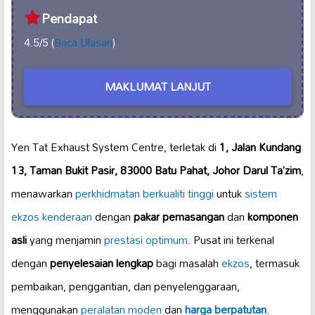
Pendapat
4.5/5 (
Baca Ulasan
)
MAKLUMAT LANJUT
Yen Tat Exhaust System Centre, terletak di
1, Jalan Kundang
13, Taman Bukit Pasir, 83000 Batu Pahat, Johor Darul Ta’zim
,
menawarkan
perkhidmatan berkualiti tinggi
untuk
sistem
ekzos kenderaan
dengan
pakar pemasangan
dan
komponen
asli
yang menjamin
prestasi optimum
. Pusat ini terkenal
dengan
penyelesaian lengkap
bagi masalah
ekzos
, termasuk
pembaikan, penggantian, dan penyelenggaraan,
menggunakan
peralatan moden
dan
harga berpatutan
.