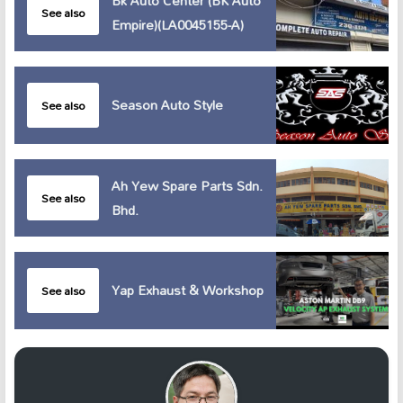
Bk Auto Center (BK Auto
See also
Empire)(LA0045155-A)
Season Auto Style
See also
Ah Yew Spare Parts Sdn.
See also
Bhd.
Yap Exhaust & Workshop
See also