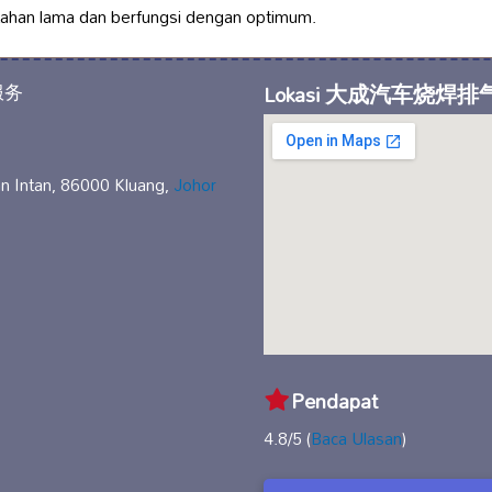
ahan lama dan berfungsi dengan optimum.
Lokasi 大成汽车烧焊
an Intan, 86000 Kluang,
Johor
Pendapat
4.8/5 (
Baca Ulasan
)