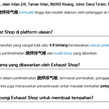
, Jalan Intan 2/4, Taman Intan, 86000 Kluang, Johor Darul Ta’zim,
烧焊排气喉
berkualiti
tinggi dan mudah diakses oleh pelanggan di 
t Shop di platform ulasan?
rafan yang sangat baik iaitu
4.8 bintang
berdasarkan
ulasan pel
p perkhidmatan
烧焊排气喉
dan
kualiti kerja
yang diberikan.
ama yang ditawarkan oleh Exhaust Shop?
n dalam perkhidmatan
烧焊排气喉
, termasuk pembaikan, pengga
reka juga menawarkan penyelesaian untuk masalah berkaitan
pele
bungi Exhaust Shop untuk membuat tempahan?