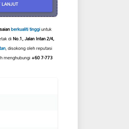
 LANJUT
saian
berkualiti tinggi
untuk
etak di
No.1, Jalan Intan 2/4,
tan
, disokong oleh reputasi
leh menghubungi
+60 7-773