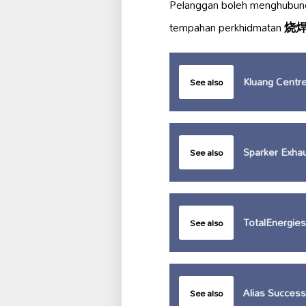
Pelanggan boleh menghubung
tempahan perkhidmatan
烧
Kluang Centre
See also
Sparker Exhau
See also
TotalEnergies
See also
Alias Succes
See also