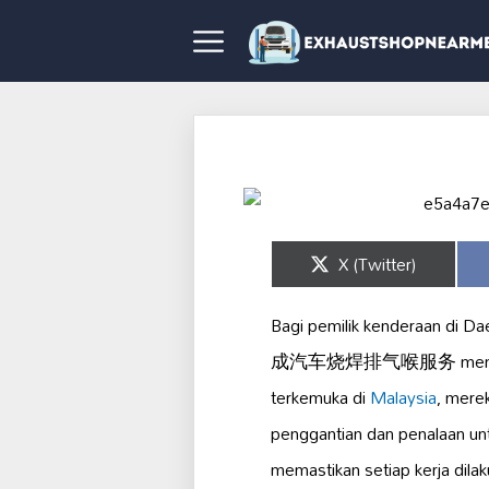
Share
X (Twitter)
on
Bagi pemilik kenderaan di D
成汽车烧焊排气喉服务 menawarkan pe
terkemuka di
Malaysia
, mere
penggantian dan penalaan un
memastikan setiap kerja dila