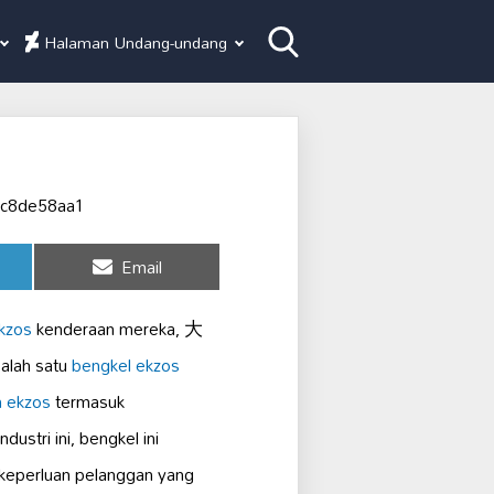
Halaman Undang-undang
Share
Email
on
kzos
kenderaan mereka, 大
lah satu
bengkel ekzos
 ekzos
termasuk
ustri ini, bengkel ini
keperluan pelanggan yang