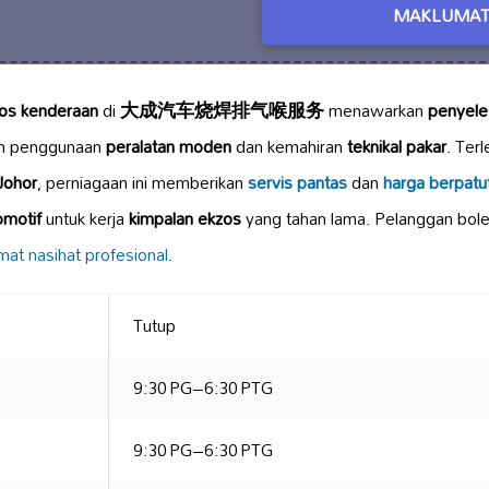
MAKLUMAT
os kenderaan
di
大成汽车烧焊排气喉服务
menawarkan
penyele
an penggunaan
peralatan moden
dan kemahiran
teknikal pakar
. Terl
Johor
, perniagaan ini memberikan
servis pantas
dan
harga berpatu
omotif
untuk kerja
kimpalan ekzos
yang tahan lama. Pelanggan bo
mat nasihat profesional
.
Tutup
9:30 PG–6:30 PTG
9:30 PG–6:30 PTG