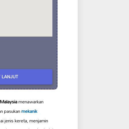
 LANJUT
 Malaysia
menawarkan
an pasukan
mekanik
i jenis kereta, menjamin