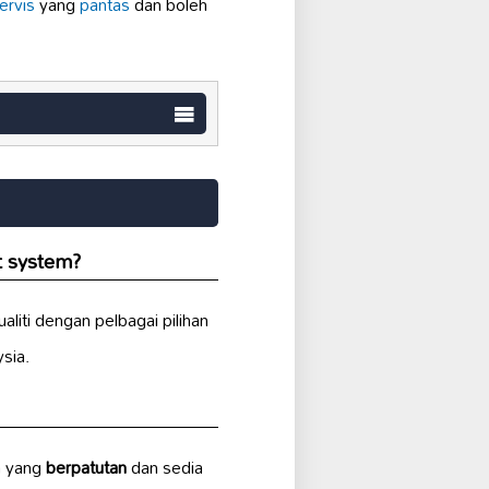
ervis
yang
pantas
dan boleh
t system
?
aliti dengan pelbagai pilihan
sia.
a yang
berpatutan
dan sedia