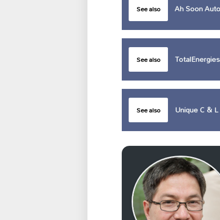
Ah Soon Auto
See also
TotalEnergies
See also
Unique C & L 
See also