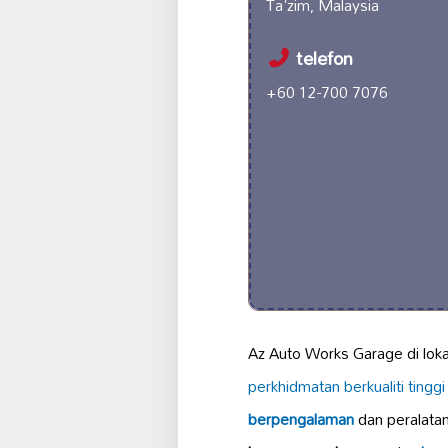
Ta'zim, Malaysia
telefon
+60 12-700 7076
Az Auto Works Garage di lok
perkhidmatan berkualiti tinggi
berpengalaman
dan peralata