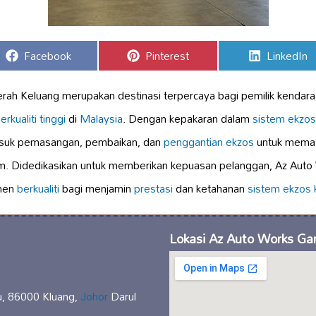
Share
Share
Share
Facebook
Pinterest
LinkedIn
on
on
on
rah Keluang merupakan destinasi terpercaya bagi pemilik kendar
erkualiti tinggi
di
Malaysia
. Dengan kepakaran dalam
sistem ekzos
asuk pemasangan, pembaikan, dan
penggantian ekzos
untuk memas
um. Didedikasikan untuk memberikan kepuasan pelanggan, Az Au
nen
berkualiti
bagi menjamin
prestasi
dan ketahanan
sistem ekzos
Lokasi Az Auto Works Ga
u, 86000 Kluang,
Johor
Darul