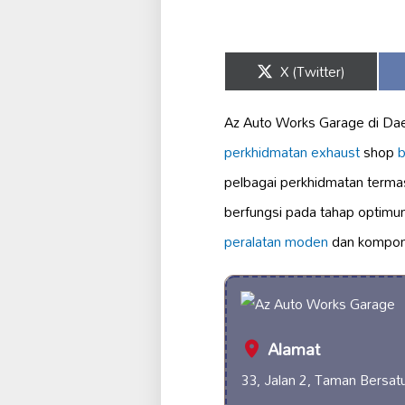
Share
X (Twitter)
on
Az Auto Works Garage di Dae
perkhidmatan exhaust
shop
b
pelbagai perkhidmatan term
berfungsi pada tahap optim
peralatan moden
dan kompo
Alamat
33, Jalan 2, Taman Bersat