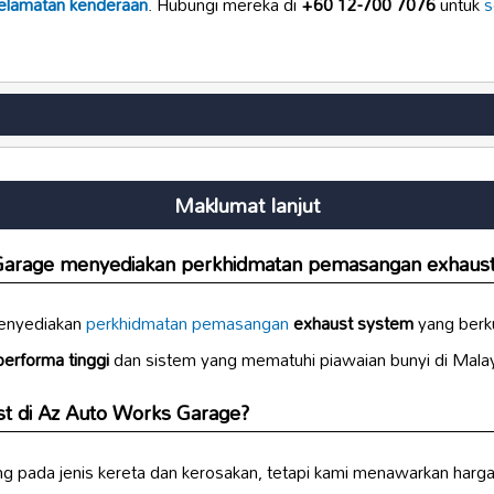
elamatan kenderaan
. Hubungi mereka di
+60 12-700 7076
untuk
s
Maklumat lanjut
Garage menyediakan perkhidmatan pemasangan
exhaus
menyediakan
perkhidmatan pemasangan
exhaust system
yang berku
performa tinggi
dan sistem yang mematuhi piawaian bunyi di Malay
st
di Az Auto Works Garage?
g pada jenis kereta dan kerosakan, tetapi kami menawarkan harg