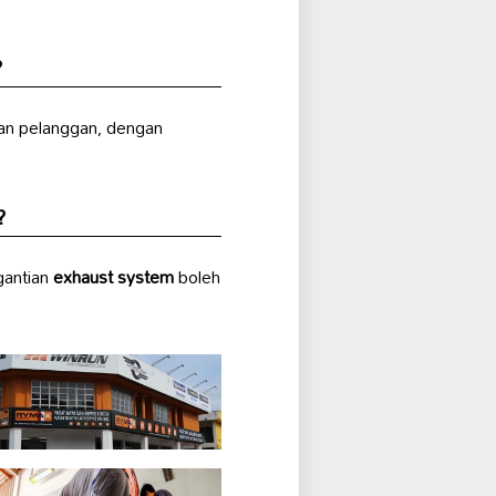
?
an pelanggan, dengan
?
gantian
exhaust system
boleh