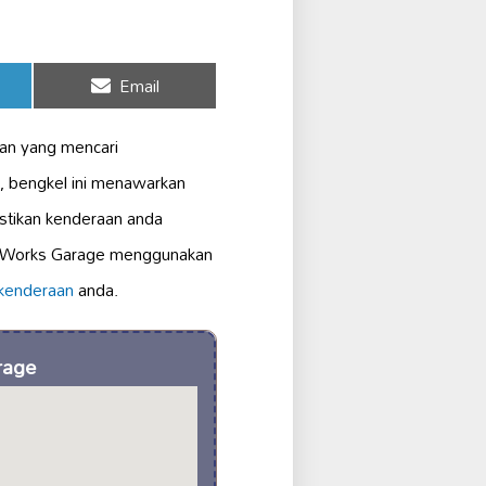
Share
Email
on
aan yang mencari
, bengkel ini menawarkan
tikan kenderaan anda
to Works Garage menggunakan
 kenderaan
anda.
rage