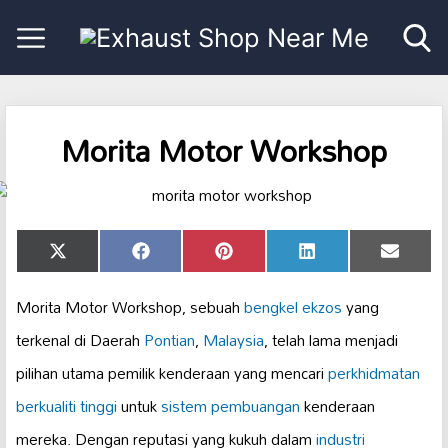
Morita Motor Workshop
Share
Share
Share
Share
Share
X
Facebook
Pinterest
LinkedIn
Email
on
on
on
on
on
(Twitter)
Morita Motor Workshop, sebuah
bengkel ekzos
yang
terkenal di Daerah
Pontian
,
Malaysia
, telah lama menjadi
pilihan utama pemilik kenderaan yang mencari
perkhidmatan
berkualiti tinggi
untuk
sistem pembuangan
kenderaan
mereka. Dengan reputasi yang kukuh dalam
industri