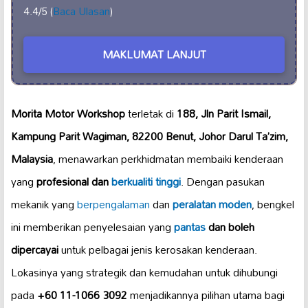
4.4/5 (
Baca Ulasan
)
MAKLUMAT LANJUT
Morita Motor Workshop
terletak di
188, Jln Parit Ismail,
Kampung Parit Wagiman, 82200 Benut, Johor Darul Ta’zim,
Malaysia
, menawarkan perkhidmatan membaiki kenderaan
yang
profesional dan
berkualiti tinggi
. Dengan pasukan
mekanik yang
berpengalaman
dan
peralatan moden
, bengkel
ini memberikan penyelesaian yang
pantas
dan boleh
dipercayai
untuk pelbagai jenis kerosakan kenderaan.
Lokasinya yang strategik dan kemudahan untuk dihubungi
pada
+60 11-1066 3092
menjadikannya pilihan utama bagi