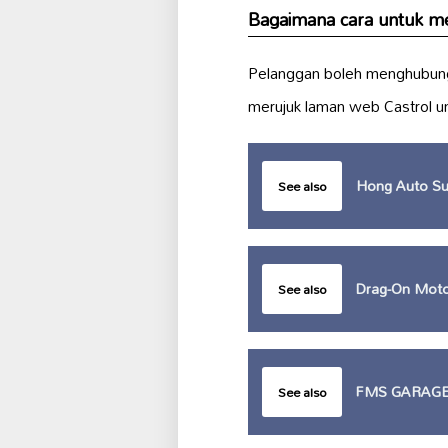
Bagaimana cara untuk
Pelanggan boleh menghubungi
merujuk laman web Castrol u
Hong Auto Sup
See also
Drag-On Moto
See also
FMS GARAG
See also