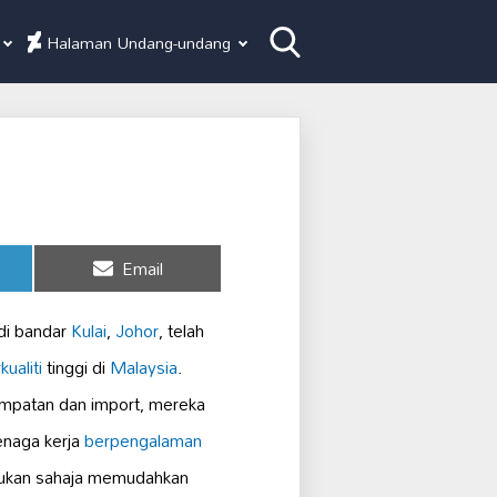
Halaman Undang-undang
Share
Email
on
di bandar
Kulai
,
Johor
, telah
ualiti
tinggi di
Malaysia
.
mpatan dan import, mereka
enaga kerja
berpengalaman
ukan sahaja memudahkan