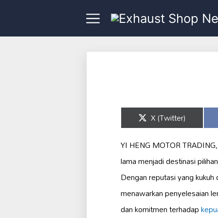
Share
X (Twitter)
on
YI HENG MOTOR TRADING, se
lama menjadi destinasi pilih
Dengan reputasi yang kukuh
menawarkan penyelesaian len
dan komitmen terhadap
kepu