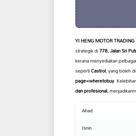
YI HENG MOTOR TRADING
strategik di
778, Jalan Sri Put
kerana menyediakan pelbagai
seperti
Castrol
, yang boleh d
page=wheretobuy
. Kelebih
dan profesional
, menjadikanny
Ahad
Isnin