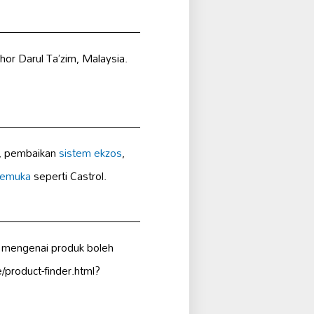
hor Darul Ta’zim, Malaysia.
, pembaikan
sistem ekzos
,
kemuka
seperti Castrol.
t mengenai produk boleh
product-finder.html?