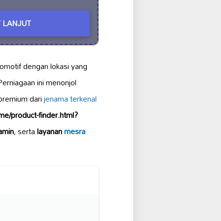
 LANJUT
tomotif dengan lokasi yang
 Perniagaan ini menonjol
 premium dari
jenama terkenal
e/product-finder.html?
jamin
, serta
layanan
mesra