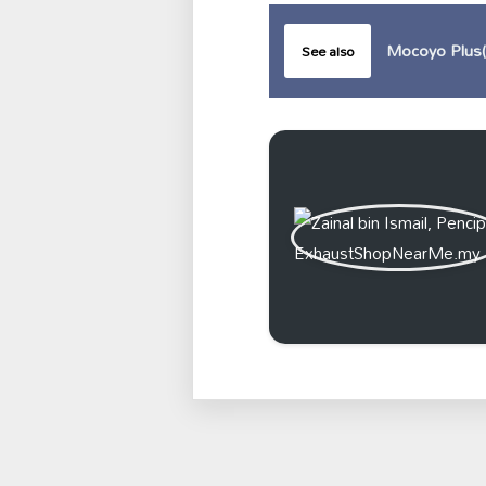
Mocoyo Plus( 
See also