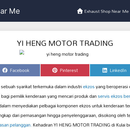
Exhaust Shop Near Me
YI HENG MOTOR TRADING
Share
Share
Share
Facebook
Pinterest
LinkedIn
on
on
on
buah syarikat terkemuka dalam industri
ekzos
yang beroperasi 
an bagi pemilik kenderaan yang mencari produk dan
servis ekzos berk
 dalam menyediakan pelbagai komponen ekzos untuk kenderaan te
gkap dari pemasangan hingga penyelenggaraan, disokong oleh t
asan pelanggan.
Kehadiran YI HENG MOTOR TRADING di Kulai b