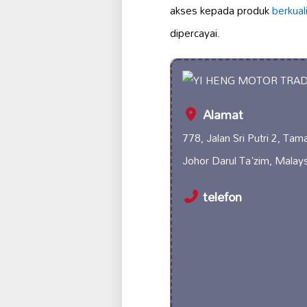
akses kepada produk
berkuali
dipercayai.
Alamat
778, Jalan Sri Putri 2, Tama
Johor Darul Ta'zim, Malays
telefon