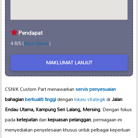
Pendapat
4.8/5 (
Baca Ulasan
)
MAKLUMAT LANJUT
CSNIK Custom Part menawarkan
servis penyesuaian
bahagian
berkualiti tinggi
dengan
lokasi strategik
di
Jalan
Endau Utama, Kampung Seri Lalang, Mersing
. Dengan fokus
pada
ketepatan
dan
kepuasan pelanggan
, perniagaan ini
menyediakan penyelesaian khusus untuk pelbagai keperluan