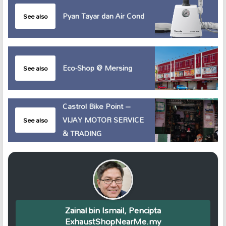
Pyan Tayar dan Air Cond
See also
Eco-Shop @ Mersing
See also
Castrol Bike Point –
VIJAY MOTOR SERVICE
See also
& TRADING
Zainal bin Ismail, Pencipta
ExhaustShopNearMe.my