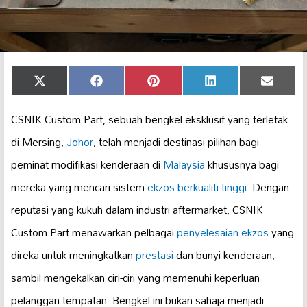
Share
Share
Share
Share
Share
X
Facebook
Pinterest
LinkedIn
Email
on
on
on
on
on
(Twitter)
CSNIK Custom Part, sebuah bengkel eksklusif yang terletak
di Mersing,
Johor
, telah menjadi destinasi pilihan bagi
peminat modifikasi kenderaan di
Malaysia
khususnya bagi
mereka yang mencari sistem
ekzos berkualiti tinggi
. Dengan
reputasi yang kukuh dalam industri aftermarket, CSNIK
Custom Part menawarkan pelbagai
penyelesaian ekzos
yang
direka untuk meningkatkan
prestasi
dan bunyi kenderaan,
sambil mengekalkan ciri-ciri yang memenuhi keperluan
pelanggan tempatan. Bengkel ini bukan sahaja menjadi