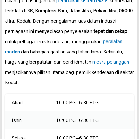
dalam pemasangan dan
pembaikan sistem ekzos
kenderaan,
terletak di
38, Kompleks Baru, Jalan Jitra, Pekan Jitra, 06000
Jitra, Kedah
. Dengan pengalaman luas dalam industri,
perniagaan ini menyediakan penyelesaian
tepat dan cekap
untuk pelbagai jenis kenderaan, menggunakan
peralatan
moden
dan bahagian gantian yang tahan lama. Selain itu,
harga yang
berpatutan
dan perkhidmatan
mesra pelanggan
menjadikannya pilihan utama bagi pemilik kenderaan di sekitar
Kedah.
Ahad
10:00 PG–6:30 PTG
Isnin
10:00 PG–6:30 PTG
Selasa
10:00 PG–6:30 PTG