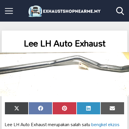
Lee LH Auto Exhaust
Share
Share
Share
Share
Share
X
Facebook
Pinterest
LinkedIn
Email
on
on
on
on
on
(Twitter)
Lee LH Auto Exhaust merupakan salah satu
bengkel ekzos