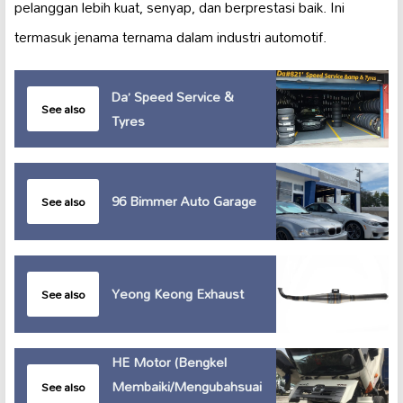
pelanggan lebih kuat, senyap, dan berprestasi baik. Ini
termasuk jenama ternama dalam industri automotif.
Da’ Speed Service &
See also
Tyres
96 Bimmer Auto Garage
See also
Yeong Keong Exhaust
See also
HE Motor (Bengkel
Membaiki/Mengubahsuai
See also