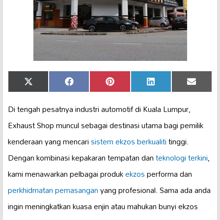
Share
Share
Share
Share
Share
X
Facebook
Pinterest
LinkedIn
Email
on
on
on
on
on
(Twitter)
Di tengah pesatnya industri automotif di Kuala Lumpur,
Exhaust Shop muncul sebagai destinasi utama bagi pemilik
kenderaan yang mencari
sistem ekzos berkualiti
tinggi.
Dengan kombinasi kepakaran tempatan dan
teknologi terkini
,
kami menawarkan pelbagai produk
ekzos
performa dan
perkhidmatan pemasangan
yang profesional. Sama ada anda
ingin meningkatkan kuasa enjin atau mahukan bunyi ekzos