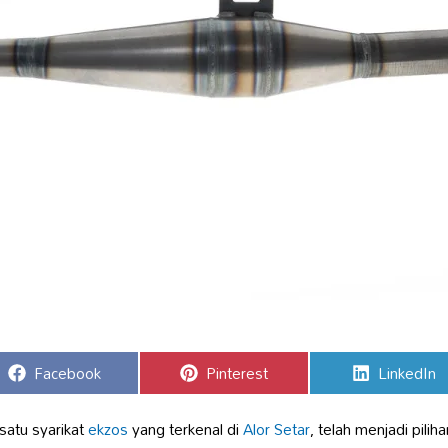
Share
Share
Share
Facebook
Pinterest
LinkedIn
on
on
on
satu syarikat
ekzos
yang terkenal di
Alor Setar
, telah menjadi pili