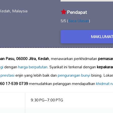
Kedah, Malaysia
Pendapat
5/5 (
Baca Ulasan
)
MAKLUMAT
an Pasu, 06000 Jitra, Kedah
, menawarkan perkhidmatan
pemasa
ggi
dengan
harga berpatutan
. Syarikat ini terkenal dengan
kepakaran
n
prestasi
enjin yang lebih baik dan
pengurangan bunyi
bising. Lokas
60 17-539 0739
memudahkan pelanggan mendapatkan
khidmat n
9:30 PG–7:00 PTG