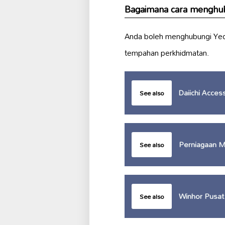
Bagaimana cara menghu
Anda boleh menghubungi Yeo
tempahan perkhidmatan.
Daiichi Acces
See also
Perniagaan M
See also
Winhor Pusat
See also