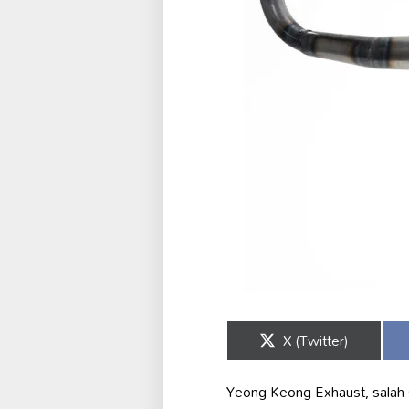
Share
X (Twitter)
on
Yeong Keong Exhaust, salah 