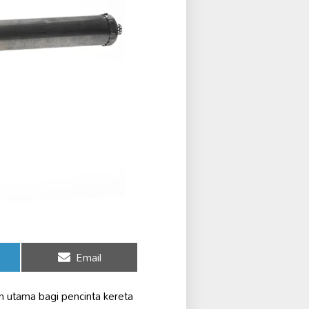
Share
Email
on
han utama bagi pencinta kereta