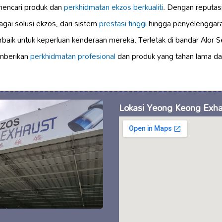
mencari produk dan
perkhidmatan ekzos berkualiti
. Dengan reputasi
gai solusi ekzos, dari sistem
prestasi tinggi
hingga penyelenggaraa
baik untuk keperluan kenderaan mereka. Terletak di bandar Alor 
mberikan
perkhidmatan profesional
dan produk yang tahan lama da
Lokasi Yeong Keong Exh