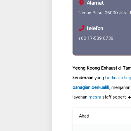
Alamat
Taman Pasu, 06000 Jitra, 
telefon
+60 17-539 0739
Yeong Keong Exhaust
di
Tam
kenderaan
yang
berkualiti tin
bahagian berkualiti
, menjami
layanan
mesra
staff seperti
+
Ahad