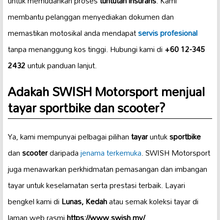
untuk memudahkan proses
tuntutan insurans
. Kami
membantu pelanggan menyediakan dokumen dan
memastikan motosikal anda mendapat
servis profesional
tanpa menanggung kos tinggi. Hubungi kami di
+60 12-345
2432
untuk panduan lanjut.
Adakah SWISH Motorsport menjual
tayar sportbike dan scooter?
Ya, kami mempunyai pelbagai pilihan
tayar
untuk
sportbike
dan
scooter
daripada
jenama terkemuka
. SWISH Motorsport
juga menawarkan perkhidmatan pemasangan dan imbangan
tayar untuk keselamatan serta prestasi terbaik. Layari
bengkel kami di
Lunas, Kedah
atau semak koleksi tayar di
laman web rasmi
https://www.swish.my/
.