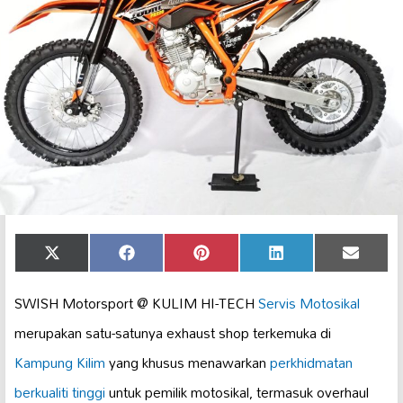
Share
Share
Share
Share
Share
X
Facebook
Pinterest
LinkedIn
Email
on
on
on
on
on
(Twitter)
SWISH Motorsport @ KULIM HI-TECH
Servis Motosikal
merupakan satu-satunya exhaust shop terkemuka di
Kampung Kilim
yang khusus menawarkan
perkhidmatan
berkualiti tinggi
untuk pemilik motosikal, termasuk overhaul