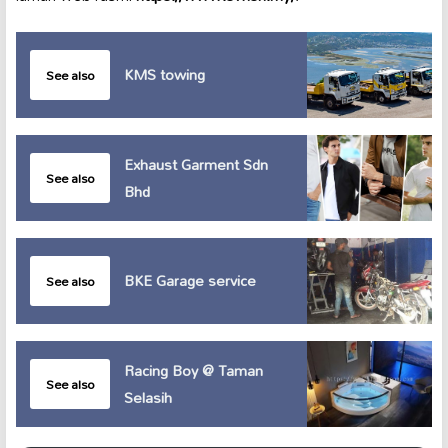
KMS towing
See also
Exhaust Garment Sdn
See also
Bhd
BKE Garage service
See also
Racing Boy @ Taman
See also
Selasih