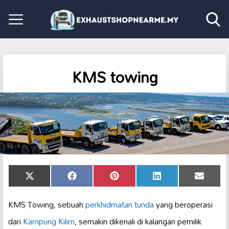
KMS towing
Share
Share
Share
Share
Share
X
Facebook
Pinterest
LinkedIn
Email
on
on
on
on
on
(Twitter)
KMS Towing, sebuah
perkhidmatan tunda
yang beroperasi
dari
Kampung Kilim
, semakin dikenali di kalangan pemilik