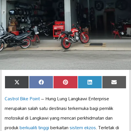
Share
Share
Share
Share
Share
X
Facebook
Pinterest
LinkedIn
Email
on
on
on
on
on
(Twitter)
Castrol Bike Point
– Hung Lung Langkawi Enterprise
merupakan salah satu destinasi terkemuka bagi pemilik
motosikal di Langkawi yang mencari perkhidmatan dan
produk
berkualiti tinggi
berkaitan
sistem ekzos
. Terletak di