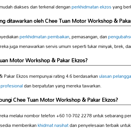
i mudah diakses dan terkenal dengan
perkhidmatan ekzos
yang berku
ng ditawarkan oleh Chee Tuan Motor Workshop & Paka
enyediakan
perkhidmatan pembaikan
, pemasangan, dan
pengubahsu
ereka juga menawarkan servis umum seperti tukar minyak, brek, d
Tuan Motor Workshop & Pakar Ekzos?
 Pakar Ekzos mempunyai rating 4.6 berdasarkan
ulasan pelangg
profesional
dan berpatutan yang mereka tawarkan.
bungi Chee Tuan Motor Workshop & Pakar Ekzos?
ka melalui nombor telefon +60 10-702 2278 untuk sebarang perta
rsedia memberikan
khidmat nasihat
dan penyelesaian terbaik untu