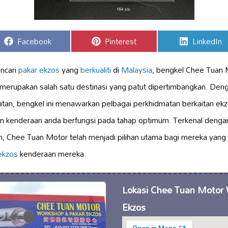
Share
Share
Share
Facebook
Pinterest
LinkedIn
on
on
on
encari
pakar ekzos
yang
berkualiti
di
Malaysia
, bengkel Chee Tuan
 merupakan salah satu destinasi yang patut dipertimbangkan. Den
atan, bengkel ini menawarkan pelbagai perkhidmatan berkaitan ek
n kenderaan anda berfungsi pada tahap optimum. Terkenal denga
, Chee Tuan Motor telah menjadi pilihan utama bagi mereka yan
ekzos
kenderaan mereka.
Lokasi Chee Tuan Motor
Ekzos