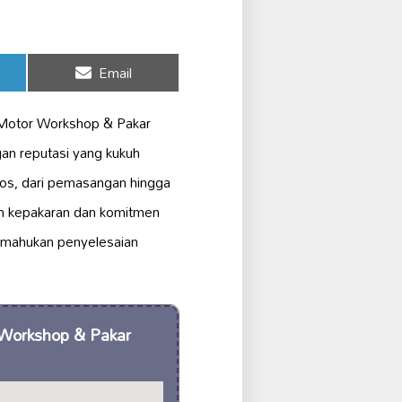
Share
Email
on
 Motor Workshop & Pakar
gan reputasi yang kukuh
zos, dari pemasangan hingga
n kepakaran dan komitmen
g mahukan penyelesaian
 Workshop & Pakar