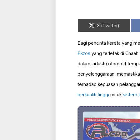
Share
X (Twitter)
on
Bagi pencinta kereta yang m
Ekzos
yang terletak di Chaah
dalam industri otomotif temp
penyelenggaraan, memastika
terhadap kepuasan pelanggan
berkualiti tinggi
untuk
sistem 