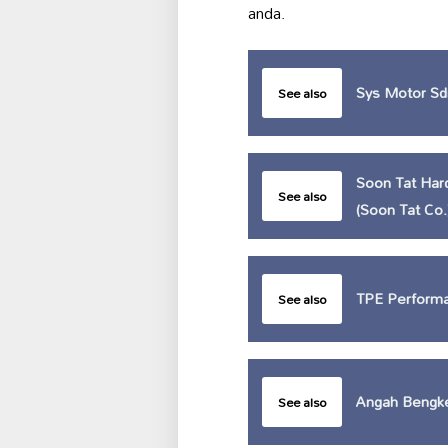
anda.
Sys Motor Sd
See also
Soon Tat H
See also
(Soon Tat Co.
TPE Performa
See also
Angah Bengk
See also