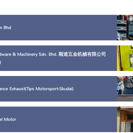
n Bhd
ardware & Machinery Sdn. Bhd. 顺達五金机械有限公司
)
nce Exhaust(Tips Motorsport-Skudai)
el Motor