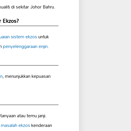
aliti di sekitar Johor Bahru.
r Ekzos?
aian sistem ekzos
untuk
an
penyelenggaraan enjin
.
an
, menunjukkan kepuasan
nyaan atau temu janji.
k
masalah ekzos
kenderaan