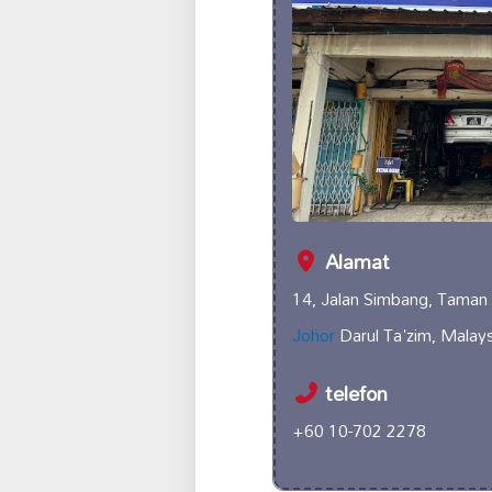
Alamat
14, Jalan Simbang, Taman
Johor
Darul Ta'zim, Malays
telefon
+60 10-702 2278