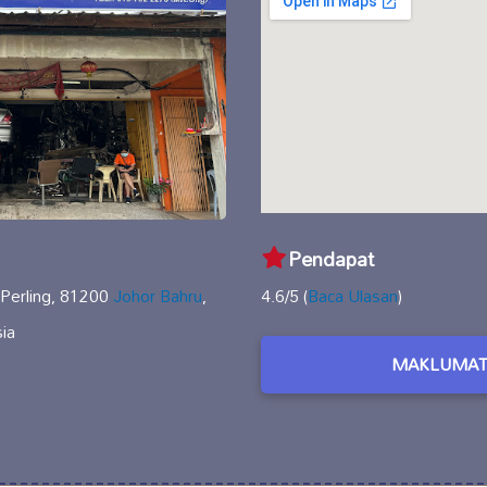
Pendapat
 Perling, 81200
Johor Bahru
,
4.6/5 (
Baca Ulasan
)
ia
MAKLUMAT