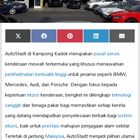
Share
Share
Share
Share
Share
X
Facebook
Pinterest
LinkedIn
Email
on
on
on
on
on
(Twitter)
AutoStadt di Kampong Kadok merupakan
pusat servis
kenderaan mewah terkemuka yang khusus menawarkan
perkhidmatan berkualiti tinggi
untuk jenama seperti BMW,
Mercedes, Audi, dan Porsche. Dengan fokus kepada
keperluan
ekzos
kenderaan, bengkel ini dilengkapi
teknologi
canggih
dan tenaga pakar bagi memastikan setiap kereta
yang datang mendapatkan penyelesaian terbaik bagi
sistem
ekzos
, baik untuk
prestasi
mahupun penjagaan alam sekitar.
Terletak di jantung
Malaysia
, AutoStadt menjadi pilihan utama