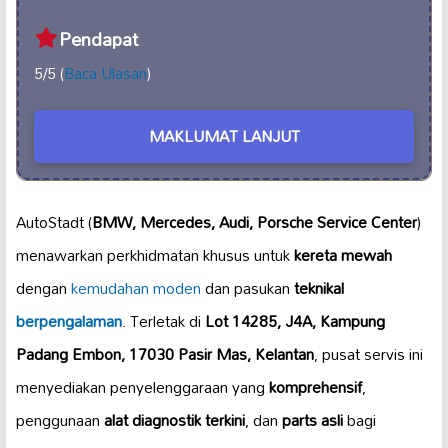
Pendapat
5/5 (
Baca Ulasan
)
MAKLUMAT LANJUT
AutoStadt (
BMW, Mercedes, Audi, Porsche Service Center
)
menawarkan perkhidmatan khusus untuk
kereta mewah
dengan
kemudahan moden
dan pasukan
teknikal
berpengalaman
. Terletak di
Lot 14285, J4A, Kampung
Padang Embon, 17030 Pasir Mas, Kelantan
, pusat servis ini
menyediakan penyelenggaraan yang
komprehensif
,
penggunaan
alat diagnostik terkini
, dan
parts asli
bagi