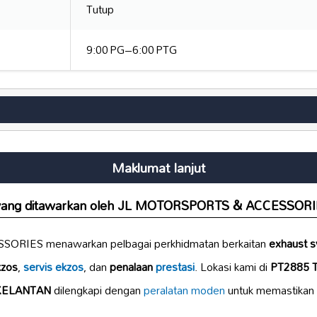
Tutup
9:00 PG–6:00 PTG
Maklumat lanjut
n yang ditawarkan oleh JL MOTORSPORTS & ACCESSOR
RIES menawarkan pelbagai perkhidmatan berkaitan
exhaust 
kzos
,
servis ekzos
, dan
penalaan
prestasi
. Lokasi kami di
PT2885 
 KELANTAN
dilengkapi dengan
peralatan moden
untuk memastikan