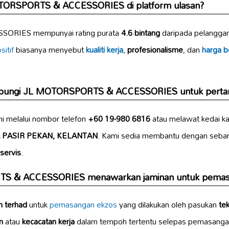
OTORSPORTS & ACCESSORIES di platform ulasan?
ORIES mempunyai rating purata
4.6 bintang
daripada pelanggan
sitif
biasanya menyebut
kualiti kerja
,
profesionalisme
, dan
harga b
ubungi JL MOTORSPORTS & ACCESSORIES untuk perta
i melalui nombor telefon
+60 19-980 6816
atau melawat kedai k
 PASIR PEKAN, KELANTAN
. Kami sedia membantu dengan sebar
servis
.
S & ACCESSORIES menawarkan jaminan untuk pemas
n terhad
untuk
pemasangan ekzos
yang dilakukan oleh pasukan
te
n
atau
kecacatan kerja
dalam tempoh tertentu selepas pemasanga