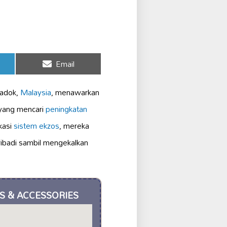
Share
Email
on
adok,
Malaysia
, menawarkan
 yang mencari
peningkatan
kasi
sistem ekzos
, mereka
ribadi sambil mengekalkan
S & ACCESSORIES