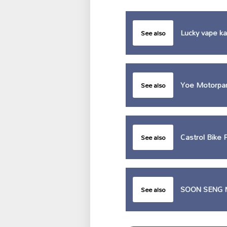
Lucky vape k
See also
Yoe Motorpar
See also
Castrol Bike 
See also
SOON SENG 
See also