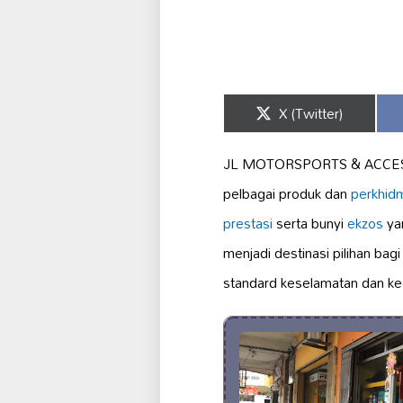
Share
X (Twitter)
on
JL MOTORSPORTS & ACCESSO
pelbagai produk dan
perkhidm
prestasi
serta bunyi
ekzos
yan
menjadi destinasi pilihan ba
standard keselamatan dan ke