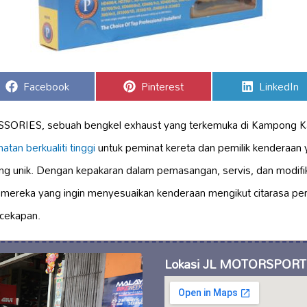
Share
Share
Share
Facebook
Pinterest
LinkedIn
on
on
on
RIES, sebuah bengkel exhaust yang terkemuka di Kampong K
atan berkualiti tinggi
untuk peminat kereta dan pemilik kenderaan
g unik. Dengan kepakaran dalam pemasangan, servis, dan modifi
gi mereka yang ingin menyesuaikan kenderaan mengikut citarasa pe
cekapan.
Lokasi JL MOTORSPORT