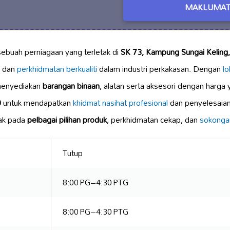
MAKLUMAT
sebuah perniagaan yang terletak di
SK 73, Kampung Sungai Kelin
k dan
perkhidmatan berkualiti
dalam industri perkakasan. Dengan
lo
i menyediakan
barangan binaan
, alatan serta aksesori dengan harga 
0
untuk mendapatkan
khidmat nasihat profesional
dan penyelesaia
tak pada
pelbagai pilihan produk
, perkhidmatan cekap, dan
sokonga
Tutup
8:00 PG–4:30 PTG
8:00 PG–4:30 PTG