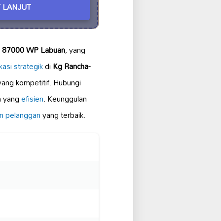
 LANJUT
g, 87000 WP Labuan
, yang
kasi strategik
di
Kg Rancha-
yang kompetitif. Hubungi
n yang
efisien
. Keunggulan
n pelanggan
yang terbaik.