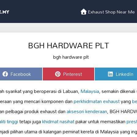
Exhaust Shop Near Me
BGH HARDWARE PLT
Share
Share
Share
Facebook
Pinterest
LinkedIn
on
on
on
syarikat yang beroperasi di Labuan,
Malaysia
, semakin dikenali
nderaan yang mencari komponen dan
perkhidmatan exhaust
yang
be
an pelbagai produk exhaust dan
aksesori kenderaan
, BGH HARDWA
iti tinggi
tetapi juga
khidmat nasihat
pakar untuk memastikan
pres
njadi pilihan utama di kalangan peminat kereta di Malaysia yang i