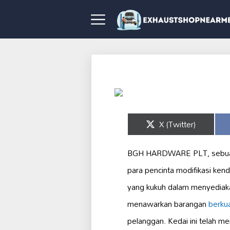
Share
X (Twitter)
on
BGH HARDWARE PLT, sebuah 
para pencinta modifikasi ke
yang kukuh dalam menyediak
menawarkan barangan
berkual
pelanggan. Kedai ini telah me