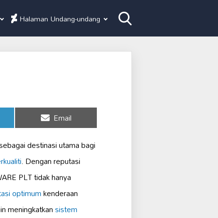
Halaman Undang-undang
Share
Email
on
 sebagai destinasi utama bagi
rkualiti
. Dengan reputasi
RE PLT tidak hanya
tasi optimum
kenderaan
ngin meningkatkan
sistem