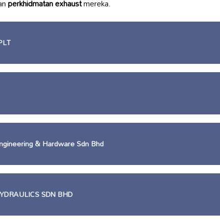
tan
perkhidmatan exhaust
mereka.
PLT
ngineering & Hardware Sdn Bhd
HYDRAULICS SDN BHD