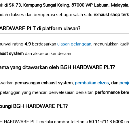
k di
SK 73, Kampung Sungai Keling, 87000 WP Labuan, Malaysia
udah diakses dan beroperasi sebagai salah satu
exhaust shop ter
ARDWARE PLT di platform ulasan?
yai rating
4.9
berdasarkan
ulasan pelanggan
, menunjukkan kual
aust system
dan aksesori kenderaan.
tama yang ditawarkan oleh BGH HARDWARE PLT?
warkan
pemasangan exhaust system,
pembaikan ekzos
, dan
penj
uk pelanggan yang mencari penyelesaian berkaitan
performance ken
ubungi BGH HARDWARE PLT?
GH HARDWARE PLT melalui nombor telefon
+60 11-2113 5000
un