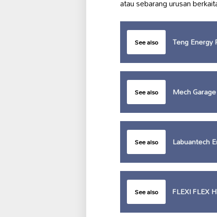
atau sebarang urusan berkai
Teng Energy 
See also
Mech Garage
See also
Labuantech E
See also
FLEXI FLEX 
See also