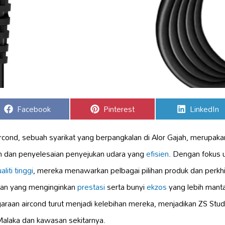
Share
Share
Share
Facebook
Pinterest
LinkedIn
on
on
on
rcond, sebuah syarikat yang berpangkalan di Alor Gajah, merupakan
an dan penyelesaian penyejukan udara yang
efisien
. Dengan fokus
aliti tinggi
, mereka menawarkan pelbagai pilihan produk dan perkh
gan yang menginginkan
prestasi
serta bunyi
ekzos
yang lebih mantap
raan aircond turut menjadi kelebihan mereka, menjadikan ZS Stud
 Malaka dan kawasan sekitarnya.