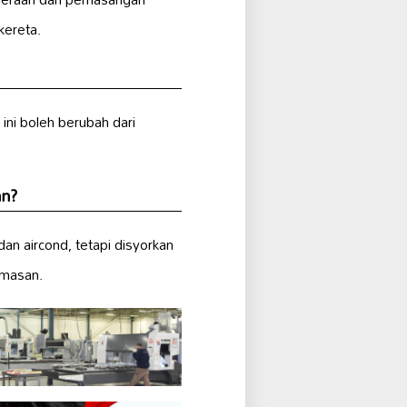
kereta.
g ini boleh berubah dari
an?
dan aircond, tetapi disyorkan
emasan.