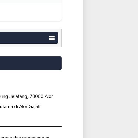
pung Jelatang, 78000 Alor
tama di Alor Gajah.
nderaan dan pemasangan