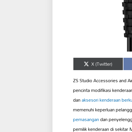
Share
X (Twitter)
on
ZS Studio Accessories and Ai
pencinta modifikasi kendera
dan
aksesori kenderaan
berku
memenuhi keperluan pelang
pemasangan
dan penyelengga
pemilik kenderaan di sekitar