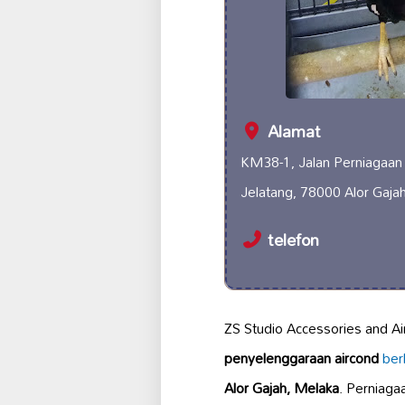
Alamat
KM38-1, Jalan Perniagaan
Jelatang, 78000 Alor Gaja
telefon
ZS Studio Accessories and A
penyelenggaraan aircond
berk
Alor Gajah, Melaka
. Perniaga