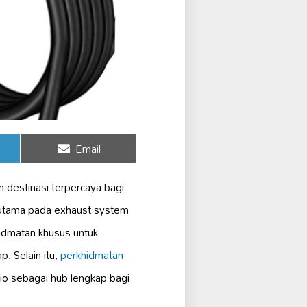
Share
Email
on
 destinasi terpercaya bagi
 utama pada exhaust system
idmatan khusus untuk
. Selain itu,
perkhidmatan
io sebagai hub lengkap bagi