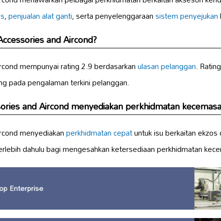
os
,
penjualan alat ganti
, serta penyelenggaraan
sistem penyejukan
Accessories and Aircond?
ircond mempunyai rating 2.9 berdasarkan
ulasan pelanggan
. Ratin
g pada pengalaman terkini pelanggan.
sories and Aircond menyediakan perkhidmatan kecemas
Aircond menyediakan
perkhidmatan cepat
untuk isu berkaitan ekzos 
rlebih dahulu bagi mengesahkan ketersediaan perkhidmatan kec
p Enterprise