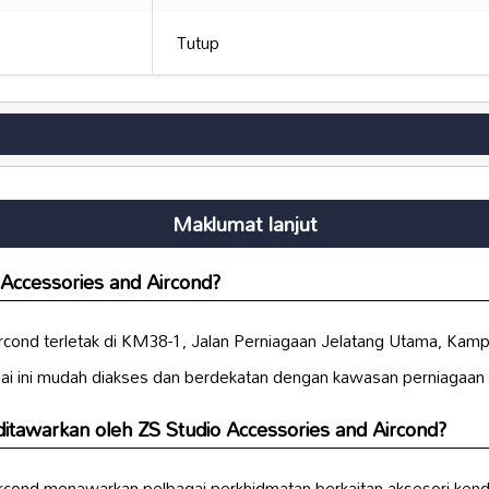
Tutup
Maklumat lanjut
 Accessories and Aircond?
rcond terletak di KM38-1, Jalan Perniagaan Jelatang Utama, Kam
ai ini mudah diakses dan berdekatan dengan kawasan perniagaan u
itawarkan oleh ZS Studio Accessories and Aircond?
ircond menawarkan pelbagai perkhidmatan berkaitan aksesori ke