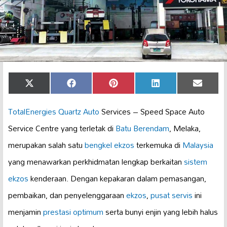
Share
Share
Share
Share
Share
X
Facebook
Pinterest
LinkedIn
Email
on
on
on
on
on
(Twitter)
TotalEnergies Quartz Auto
Services – Speed Space Auto
Service Centre yang terletak di
Batu Berendam
, Melaka,
merupakan salah satu
bengkel ekzos
terkemuka di
Malaysia
yang menawarkan perkhidmatan lengkap berkaitan
sistem
ekzos
kenderaan. Dengan kepakaran dalam pemasangan,
pembaikan, dan penyelenggaraan
ekzos
,
pusat servis
ini
menjamin
prestasi optimum
serta bunyi enjin yang lebih halus