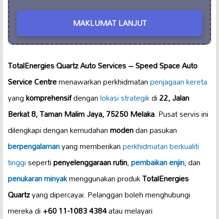
MAKLUMAT LANJUT
TotalEnergies Quartz Auto Services – Speed Space Auto
Service Centre
menawarkan perkhidmatan
penjagaan kereta
yang
komprehensif
dengan
lokasi strategik
di
22, Jalan
Berkat 8, Taman Malim Jaya, 75250 Melaka
. Pusat servis ini
dilengkapi dengan kemudahan
moden
dan pasukan
berpengalaman
yang memberikan
perkhidmatan berkualiti
tinggi
seperti
penyelenggaraan rutin
,
pembaikan enjin
, dan
penukaran minyak
menggunakan produk
TotalEnergies
Quartz
yang dipercayai. Pelanggan boleh menghubungi
mereka di
+60 11-1083 4384
atau melayari