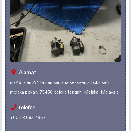
Alamat
no 48 jalan 2/4 taman saujana seksyen 2 bukit katil
melaka pekan, 75450 belaka tengah, Melaka, Malaysia
telefon
+60 13-682 4967