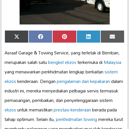
Share
Share
Share
Share
Share
X
Facebook
Pinterest
LinkedIn
Email
on
on
on
on
on
(Twitter)
Asraaf Garage & Towing Service, yang terletak di Bemban,
merupakan salah satu
bengkel ekzos
terkemuka di
Malaysia
yang menawarkan perkhidmatan lengkap berkaitan
sistem
ekzos
kenderaan. Dengan
pengalaman dan kepakaran
dalam
industri ini, mereka menyediakan pelbagai servis termasuk
pemasangan, pembaikan, dan penyelenggaraan sistem
ekzos
untuk memastikan
prestasi kenderaan
berada pada
tahap optimum. Selain itu,
perkhidmatan towing
mereka turut
membantu pelanggan yang menghadapi masalah kenderaan