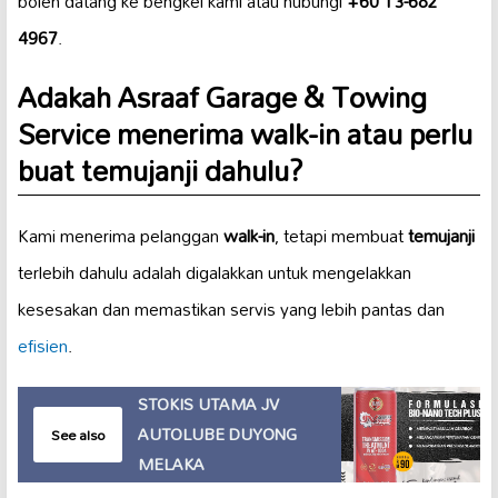
boleh datang ke bengkel kami atau hubungi
+60 13-682
4967
.
Adakah Asraaf Garage & Towing
Service menerima walk-in atau perlu
buat temujanji dahulu?
Kami menerima pelanggan
walk-in
, tetapi membuat
temujanji
terlebih dahulu adalah digalakkan untuk mengelakkan
kesesakan dan memastikan servis yang lebih pantas dan
efisien
.
STOKIS UTAMA JV
AUTOLUBE DUYONG
See also
MELAKA