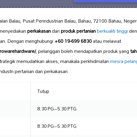
Jalan Balau, Pusat Perindustrian Balau, Bahau, 72100 Bahau, Neger
 menyediakan
perkakasan
dan
produk pertanian
berkualiti tinggi
deng
gan. Dengan menghubungi
+60 19-699 6830
atau melawat
growarehardware/
, pelanggan boleh mendapatkan produk yang
tah
strategik memudahkan akses, manakala perkhidmatan
mesra pelan
ndustri pertanian dan perkakasan.
Tutup
8:30 PG–5:30 PTG
8:30 PG–5:30 PTG