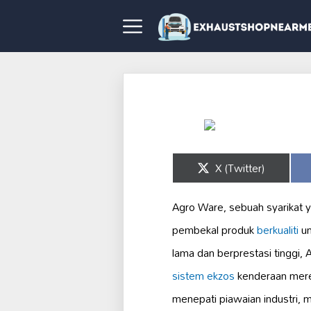
Share
X (Twitter)
on
Agro Ware, sebuah syarikat y
pembekal produk
berkualiti
un
lama dan berprestasi tinggi
sistem ekzos
kenderaan mere
menepati piawaian industri, 