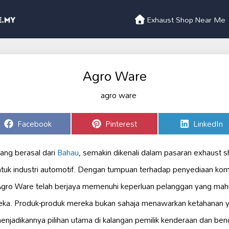
Exhaust Shop Near Me
Agro Ware
Share
Share
Share
Facebook
Pinterest
LinkedIn
on
on
on
ang berasal dari
Bahau
, semakin dikenali dalam pasaran exhaust 
tuk industri automotif. Dengan tumpuan terhadap penyediaan k
, Agro Ware telah berjaya memenuhi keperluan pelanggan yang ma
ka. Produk-produk mereka bukan sahaja menawarkan ketahanan ya
menjadikannya pilihan utama di kalangan pemilik kenderaan dan ben