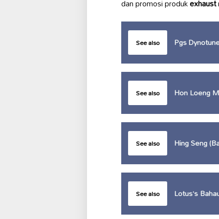
dan promosi produk
exhaust
Pgs Dynotun
See also
Hon Loeng Mo
See also
Hing Seng (Ba
See also
Lotus’s Baha
See also