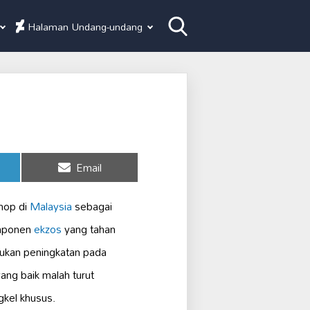
Halaman Undang-undang
Share
Email
on
shop di
Malaysia
sebagai
omponen
ekzos
yang tahan
hukan peningkatan pada
ng baik malah turut
gkel khusus.