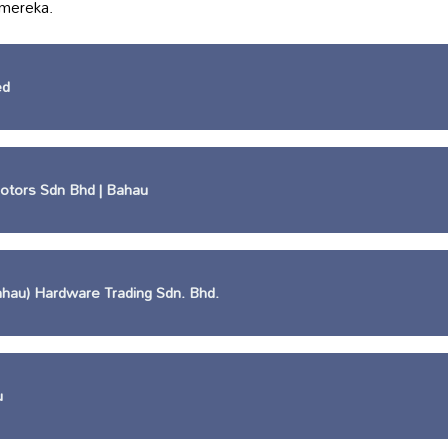
mereka.
ed
tors Sdn Bhd | Bahau
hau) Hardware Trading Sdn. Bhd.
u