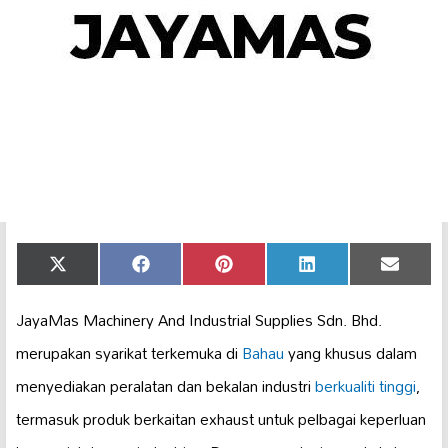
Share
Share
Share
Share
Share
X
Facebook
Pinterest
LinkedIn
Email
on
on
on
on
on
(Twitter)
JayaMas Machinery And Industrial Supplies Sdn. Bhd.
merupakan syarikat terkemuka di
Bahau
yang khusus dalam
menyediakan peralatan dan bekalan industri
berkualiti tinggi
,
termasuk produk berkaitan exhaust untuk pelbagai keperluan