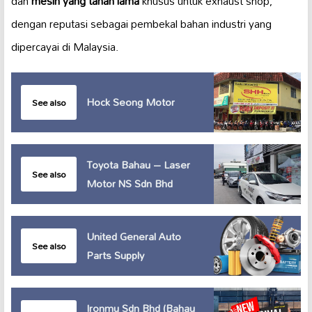
dan
mesin yang tahan lama
khusus untuk exhaust shop,
dengan reputasi sebagai pembekal bahan industri yang
dipercayai di Malaysia.
Hock Seong Motor
See also
Toyota Bahau – Laser
See also
Motor NS Sdn Bhd
United General Auto
See also
Parts Supply
Ironmu Sdn Bhd (Bahau