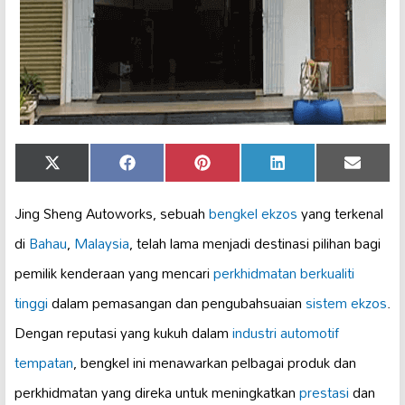
Share
Share
Share
Share
Share
X
Facebook
Pinterest
LinkedIn
Email
on
on
on
on
on
(Twitter)
Jing Sheng Autoworks, sebuah
bengkel ekzos
yang terkenal
di
Bahau
,
Malaysia
, telah lama menjadi destinasi pilihan bagi
pemilik kenderaan yang mencari
perkhidmatan berkualiti
tinggi
dalam pemasangan dan pengubahsuaian
sistem ekzos
.
Dengan reputasi yang kukuh dalam
industri automotif
tempatan
, bengkel ini menawarkan pelbagai produk dan
perkhidmatan yang direka untuk meningkatkan
prestasi
dan