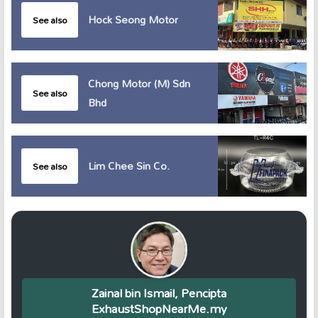
Hock Seong Motor
See also
Chong Motor (M) Sdn
See also
Bhd
Lim Chee Sin Co.
See also
Zainal bin Ismail, Pencipta
ExhaustShopNearMe.my