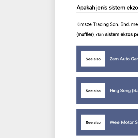
Apakah jenis sistem ekzo
Kimsze Trading Sdn. Bhd. me
(muffler)
, dan
sistem ekzos p
Zam Auto Ga
See also
Hing Seng (Ba
See also
Wee Motor S
See also