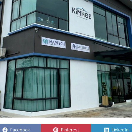
Share
Share
Share
Facebook
Pinterest
LinkedIn