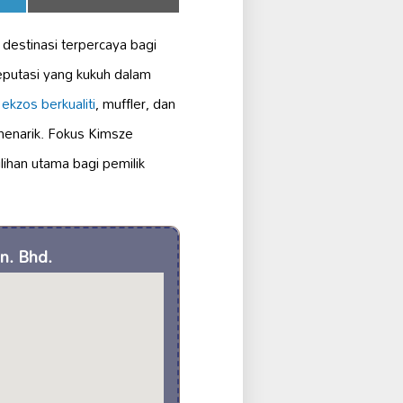
on
 destinasi terpercaya bagi
eputasi yang kukuh dalam
ekzos berkualiti
, muffler, dan
menarik. Fokus Kimsze
ihan utama bagi pemilik
n. Bhd.