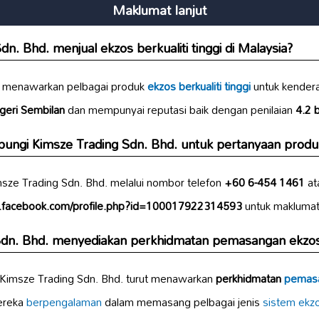
Maklumat lanjut
n. Bhd. menjual ekzos berkualiti tinggi di Malaysia?
. menawarkan pelbagai produk
ekzos berkualiti tinggi
untuk kenderaa
geri Sembilan
dan mempunyai reputasi baik dengan penilaian
4.2 
ungi Kimsze Trading Sdn. Bhd. untuk pertanyaan produ
ze Trading Sdn. Bhd. melalui nombor telefon
+60 6-454 1461
at
.facebook.com/profile.php?id=100017922314593
untuk maklumat 
Sdn. Bhd. menyediakan perkhidmatan pemasangan ekzo
 Kimsze Trading Sdn. Bhd. turut menawarkan
perkhidmatan
pemasa
ereka
berpengalaman
dalam memasang pelbagai jenis
sistem ekz