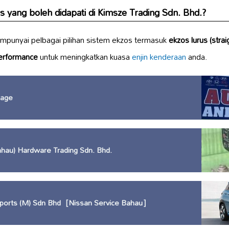
s yang boleh didapati di Kimsze Trading Sdn. Bhd.?
mpunyai pelbagai pilihan sistem ekzos termasuk
ekzos lurus (strai
erformance
untuk meningkatkan kuasa
enjin kenderaan
anda.
rage
hau) Hardware Trading Sdn. Bhd.
ports (M) Sdn Bhd［Nissan Service Bahau］