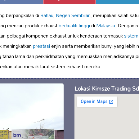
on
on
on
ang berpangkalan di
Bahau
,
Negeri Sembilan
, merupakan salah satu
ang mencari produk exhaust
berkualiti tinggi
di
Malaysia
. Dengan r
arkan pelbagai komponen exhaust untuk kenderaan termasuk
sistem 
tuk meningkatkan
prestasi
enjin serta memberikan bunyi yang lebih 
g tahan lama dan perkhidmatan yang memuaskan menjadikannya pil
nkan atau menaik taraf sistem exhaust mereka.
Lokasi Kimsze Trading Sd