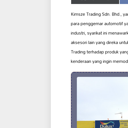
on
Kimsze Trading Sdn. Bhd., y
para penggemar automotif y
industri, syarikat ini menaw
aksesori lain yang direka un
Trading terhadap produk yan
kenderaan yang ingin memode