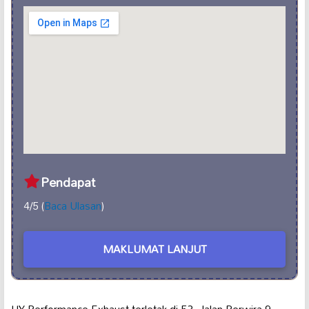
Pendapat
4/5 (
Baca Ulasan
)
MAKLUMAT LANJUT
HY Performance Exhaust terletak di 53, Jalan Perwira 9,