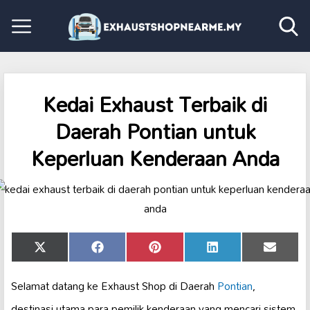
Kedai Exhaust Terbaik di
Daerah Pontian untuk
Keperluan Kenderaan Anda
Share
Share
Share
Share
Share
X
Facebook
Pinterest
LinkedIn
Email
on
on
on
on
on
(Twitter)
Selamat datang ke Exhaust Shop di Daerah
Pontian
,
destinasi utama para pemilik kenderaan yang mencari sistem