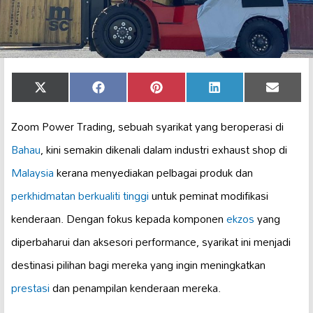
Share
Share
Share
Share
Share
X
Facebook
Pinterest
LinkedIn
Email
on
on
on
on
on
(Twitter)
Zoom Power Trading, sebuah syarikat yang beroperasi di
Bahau
, kini semakin dikenali dalam industri exhaust shop di
Malaysia
kerana menyediakan pelbagai produk dan
perkhidmatan berkualiti tinggi
untuk peminat modifikasi
kenderaan. Dengan fokus kepada komponen
ekzos
yang
diperbaharui dan aksesori performance, syarikat ini menjadi
destinasi pilihan bagi mereka yang ingin meningkatkan
prestasi
dan penampilan kenderaan mereka.