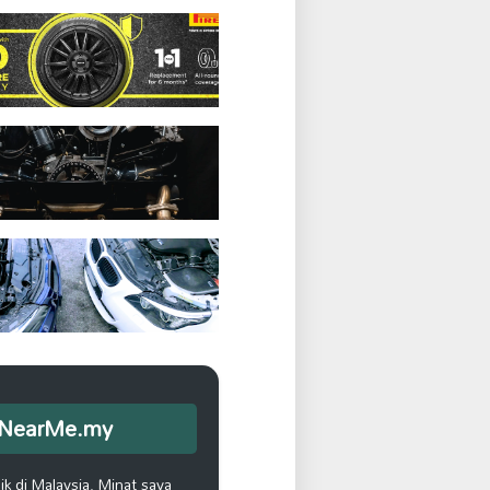
opNearMe.my
k di Malaysia. Minat saya