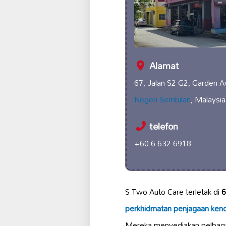
Alamat
67, Jalan S2 G2, Garden 
Negeri Sembilan
, Malaysia
telefon
+60 6-632 6918
S Two Auto Care terletak di
6
perkhidmatan penjagaan ken
Mereka menyediakan pelbaga