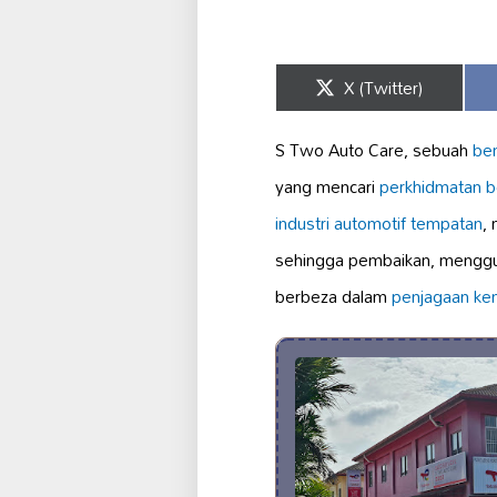
Share
X (Twitter)
on
S Two Auto Care, sebuah
be
yang mencari
perkhidmatan ber
industri automotif tempatan
,
sehingga pembaikan, mengg
berbeza dalam
penjagaan ke