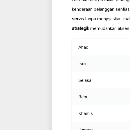
kenderaan pelanggan sentias
servis
tanpa menjejaskan kual
strategik
memudahkan akses k
Ahad
Isnin
Selasa
Rabu
Khamis
Jumaat