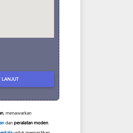
 LANJUT
an
, menawarkan
an
dan
peralatan moden
.
erkala
untuk memastikan