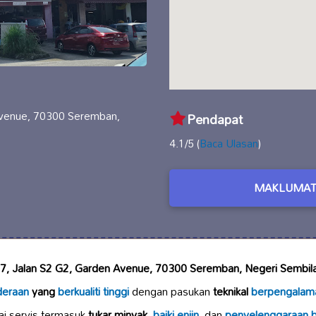
Avenue, 70300 Seremban,
Pendapat
4.1/5 (
Baca Ulasan
)
MAKLUMAT
7, Jalan S2 G2, Garden Avenue, 70300 Seremban, Negeri Sembil
deraan
yang
berkualiti tinggi
dengan pasukan
teknikal
berpengalam
i servis termasuk
tukar minyak
,
baiki enjin
, dan
penyelenggaraan b