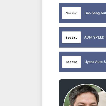
Lian Seng Aut
See also
ADM SPEED 
See also
Liyana Auto S
See also