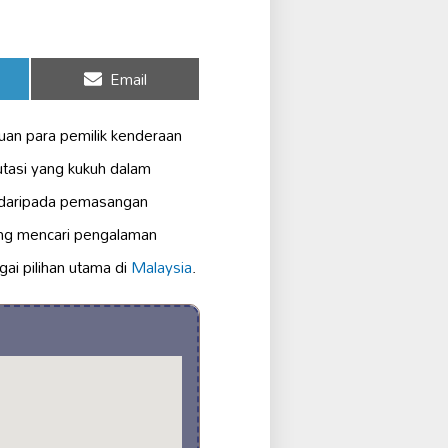
Share
Email
on
uan para pemilik kenderaan
tasi yang kukuh dalam
 daripada pemasangan
ang mencari pengalaman
ai pilihan utama di
Malaysia
.