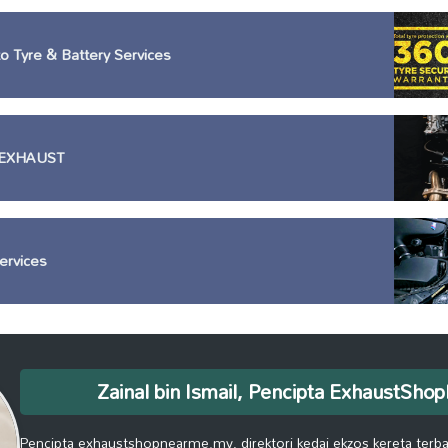
o Tyre & Battery Services
EXHAUST
ervices
Zainal bin Ismail, Pencipta ExhaustSh
Pencipta exhaustshopnearme.my, direktori kedai ekzos kereta terbai