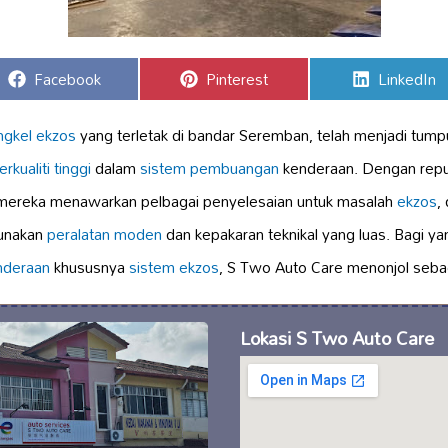
Share
Share
Share
Facebook
Pinterest
LinkedIn
on
on
on
ngkel ekzos
yang terletak di bandar Seremban, telah menjadi tump
kualiti tinggi
dalam
sistem pembuangan
kenderaan. Dengan repu
 mereka menawarkan pelbagai penyelesaian untuk masalah
ekzos
,
unakan
peralatan moden
dan kepakaran teknikal yang luas. Bagi y
nderaan
khususnya
sistem ekzos
, S Two Auto Care menonjol sebag
Lokasi S Two Auto Care