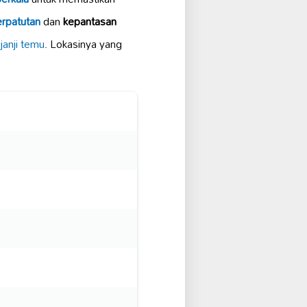
erpatutan
dan
kepantasan
u
janji temu
. Lokasinya yang