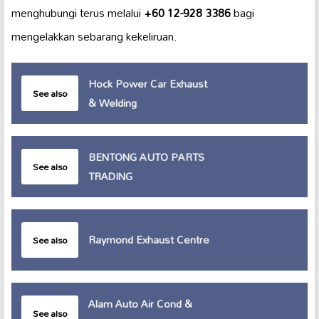
menghubungi terus melalui
+60 12-928 3386
bagi
mengelakkan sebarang kekeliruan.
Hock Power Car Exhaust
See also
& Welding
BENTONG AUTO PARTS
See also
TRADING
Raymond Exhaust Centre
See also
Alam Auto Air Cond &
See also