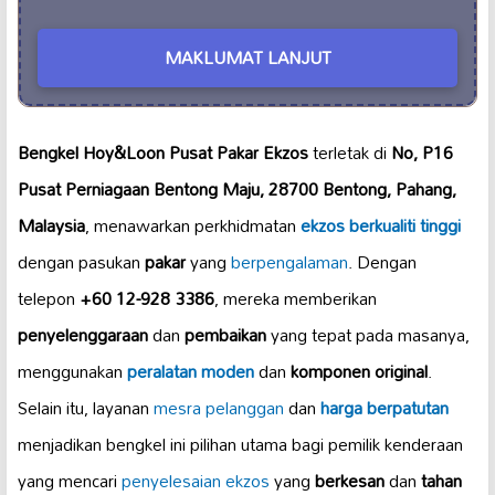
MAKLUMAT LANJUT
Bengkel Hoy&Loon Pusat Pakar Ekzos
terletak di
No, P16
Pusat Perniagaan Bentong Maju, 28700 Bentong, Pahang,
Malaysia
, menawarkan perkhidmatan
ekzos berkualiti tinggi
dengan pasukan
pakar
yang
berpengalaman
. Dengan
telepon
+60 12-928 3386
, mereka memberikan
penyelenggaraan
dan
pembaikan
yang tepat pada masanya,
menggunakan
peralatan moden
dan
komponen original
.
Selain itu, layanan
mesra pelanggan
dan
harga berpatutan
menjadikan bengkel ini pilihan utama bagi pemilik kenderaan
yang mencari
penyelesaian ekzos
yang
berkesan
dan
tahan