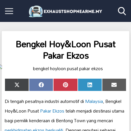
Bengkel Hoy&Loon Pusat
Pakar Ekzos
Share
Share
Share
Share
Share
X
Facebook
Pinterest
LinkedIn
Email
on
on
on
on
on
(Twitter)
Di tengah pesatnya industri automotif di
Malaysia
, Bengkel
Hoy&Loon Pusat
Pakar Ekzos
telah menjadi destinasi utama
bagi pemilik kenderaan di Bentong Town yang mencari
perkhidmatan ekzos berkualiti
. Dengan reputasi sebagai