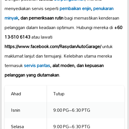
menyediakan servis seperti
pembaikan enjin
,
penukaran
minyak
, dan pemeriksaan rutin
bagi memastikan kenderaan
pelanggan dalam keadaan optimum. Hubungi mereka di
+60
13-510 6143
atau lawati
https://www.facebook.com/RasydanAutoGarage/
untuk
maklumat lanjut dan temujanji. Kelebihan utama mereka
termasuk
servis pantas
, alat moden, dan kepuasan
pelanggan yang diutamakan
.
Ahad
Tutup
Isnin
9:00 PG–6:30 PTG
Selasa
9:00 PG–6:30 PTG