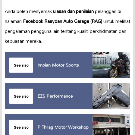
Anda boleh menyemak
ulasan dan penilaian
pelanggan di
halaman
Facebook Rasydan Auto Garage (RAG)
untuk melihat
pengalaman pengguna lain tentang kualiti perkhidmatan dan
kepuasan mereka.
Impian Motor Sports
See also
EZS Performance
See also
P Thilag Motor Workshop
See also