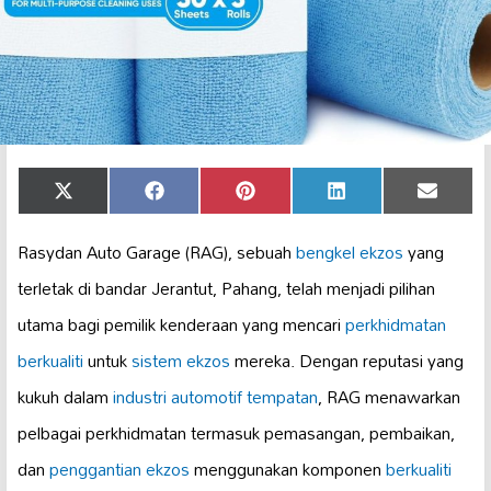
Share
Share
Share
Share
Share
X
Facebook
Pinterest
LinkedIn
Email
on
on
on
on
on
(Twitter)
Rasydan Auto Garage (RAG), sebuah
bengkel ekzos
yang
terletak di bandar Jerantut, Pahang, telah menjadi pilihan
utama bagi pemilik kenderaan yang mencari
perkhidmatan
berkualiti
untuk
sistem ekzos
mereka. Dengan reputasi yang
kukuh dalam
industri automotif tempatan
, RAG menawarkan
pelbagai perkhidmatan termasuk pemasangan, pembaikan,
dan
penggantian ekzos
menggunakan komponen
berkualiti