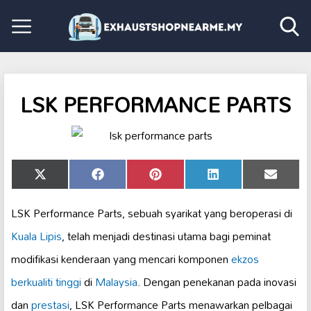
LSK PERFORMANCE PARTS
Share
Share
Share
Share
Share
X
Facebook
Pinterest
LinkedIn
Email
on
on
on
on
on
(Twitter)
LSK Performance Parts, sebuah syarikat yang beroperasi di
Kuala Lipis
, telah menjadi destinasi utama bagi peminat
modifikasi kenderaan yang mencari komponen
ekzos
berkualiti tinggi
di
Malaysia
. Dengan penekanan pada inovasi
dan
prestasi
, LSK Performance Parts menawarkan pelbagai