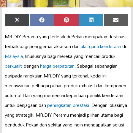
Share
Share
Share
Share
Share
X
Facebook
Pinterest
LinkedIn
Email
on
on
on
on
on
(Twitter)
MR.DIY Peramu yang terletak di Pekan merupakan destinasi
terbaik bagi penggemar aksesori dan
alat ganti kenderaan
di
Malaysia
, khususnya bagi mereka yang mencari produk
berkualiti
dengan
harga berpatutan
. Sebagai sebahagian
daripada rangkaian MR.DIY yang terkenal, kedai ini
menawarkan pelbagai pilihan produk exhaust dan komponen
automotif lain yang memenuhi keperluan pemilik kenderaan
untuk penjagaan dan
peningkatan prestasi
. Dengan lokasinya
yang strategik, MR.DIY Peramu menjadi pilihan utama bagi
penduduk Pekan dan sekitar yang ingin mendapatkan solusi