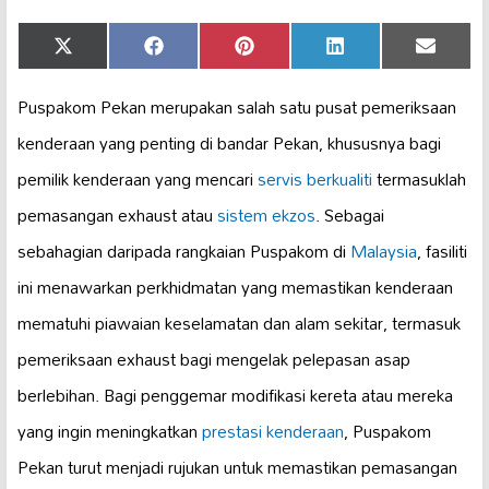
Share
Share
Share
Share
Share
X
Facebook
Pinterest
LinkedIn
Email
on
on
on
on
on
(Twitter)
Puspakom Pekan merupakan salah satu pusat pemeriksaan
kenderaan yang penting di bandar Pekan, khususnya bagi
pemilik kenderaan yang mencari
servis berkualiti
termasuklah
pemasangan exhaust atau
sistem ekzos
. Sebagai
sebahagian daripada rangkaian Puspakom di
Malaysia
, fasiliti
ini menawarkan perkhidmatan yang memastikan kenderaan
mematuhi piawaian keselamatan dan alam sekitar, termasuk
pemeriksaan exhaust bagi mengelak pelepasan asap
berlebihan. Bagi penggemar modifikasi kereta atau mereka
yang ingin meningkatkan
prestasi kenderaan
, Puspakom
Pekan turut menjadi rujukan untuk memastikan pemasangan