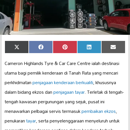
Share
Share
Share
Share
Share
X
Facebook
Pinterest
LinkedIn
Email
on
on
on
on
on
(Twitter)
Cameron Highlands Tyre & Car Care Centre ialah destinasi
utama bagi pemilik kenderaan di Tanah Rata yang mencari
perkhidmatan
penjagaan kenderaan
berkualiti
, khususnya
dalam bidang ekzos dan
penjagaan tayar
. Terletak di tengah-
tengah kawasan pergunungan yang sejuk, pusat ini
menawarkan pelbagai servis termasuk
pembaikan ekzos
,
penukaran
tayar
, serta penyelenggaraan menyeluruh untuk