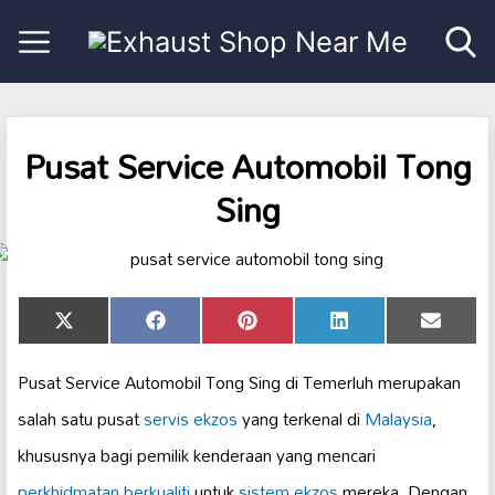
Pusat Service Automobil Tong
Sing
Share
Share
Share
Share
Share
X
Facebook
Pinterest
LinkedIn
Email
on
on
on
on
on
(Twitter)
Pusat Service Automobil Tong Sing di Temerluh merupakan
salah satu pusat
servis ekzos
yang terkenal di
Malaysia
,
khususnya bagi pemilik kenderaan yang mencari
perkhidmatan berkualiti
untuk
sistem ekzos
mereka. Dengan