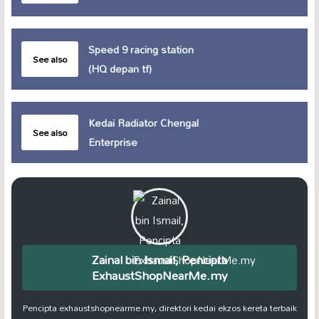
Speed 9 racing station
See also
(HQ depan tf)
Kedai Radiator Chengal
See also
Enterprise
Zainal bin Ismail, Pencipta
ExhaustShopNearMe.my
Pencipta exhaustshopnearme.my, direktori kedai ekzos kereta terbaik