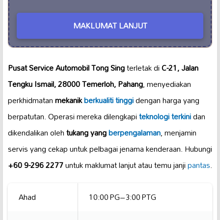
MAKLUMAT LANJUT
Pusat Service Automobil Tong Sing
terletak di
C-21, Jalan
Tengku Ismail, 28000 Temerloh, Pahang
, menyediakan
perkhidmatan
mekanik
berkualiti tinggi
dengan harga yang
berpatutan. Operasi mereka dilengkapi
teknologi terkini
dan
dikendalikan oleh
tukang yang
berpengalaman
, menjamin
servis yang cekap untuk pelbagai jenama kenderaan. Hubungi
+60 9-296 2277
untuk maklumat lanjut atau temu janji
pantas
.
Ahad
10:00 PG–3:00 PTG