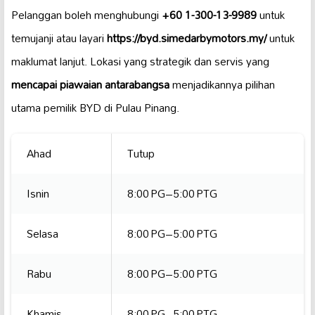
Pelanggan boleh menghubungi
+60 1-300-13-9989
untuk
temujanji atau layari
https://byd.simedarbymotors.my/
untuk
maklumat lanjut. Lokasi yang strategik dan servis yang
mencapai piawaian antarabangsa
menjadikannya pilihan
utama pemilik BYD di Pulau Pinang.
Ahad
Tutup
Isnin
8:00 PG–5:00 PTG
Selasa
8:00 PG–5:00 PTG
Rabu
8:00 PG–5:00 PTG
Khamis
8:00 PG–5:00 PTG