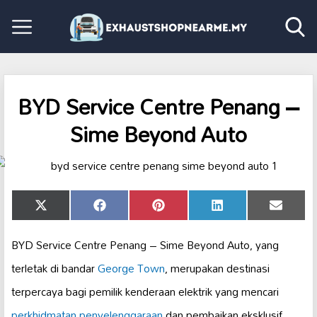
BYD Service Centre Penang –
Sime Beyond Auto
Share
Share
Share
Share
Share
X
Facebook
Pinterest
LinkedIn
Email
on
on
on
on
on
(Twitter)
BYD Service Centre Penang – Sime Beyond Auto, yang
terletak di bandar
George Town
, merupakan destinasi
terpercaya bagi pemilik kenderaan elektrik yang mencari
perkhidmatan penyelenggaraan
dan pembaikan eksklusif