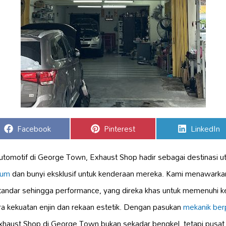
Share
Share
Share
Facebook
Pinterest
LinkedIn
on
on
on
automotif di George Town, Exhaust Shop hadir sebagai destinasi u
mum
dan bunyi eksklusif untuk kenderaan mereka. Kami menawarka
 standar sehingga performance, yang direka khas untuk memenuhi 
a kekuatan enjin dan rekaan estetik. Dengan pasukan
mekanik be
Exhaust Shop di George Town bukan sekadar bengkel, tetapi pusat 