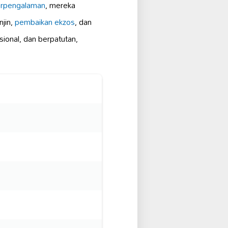
rpengalaman
, mereka
njin,
pembaikan ekzos
, dan
ional, dan berpatutan,