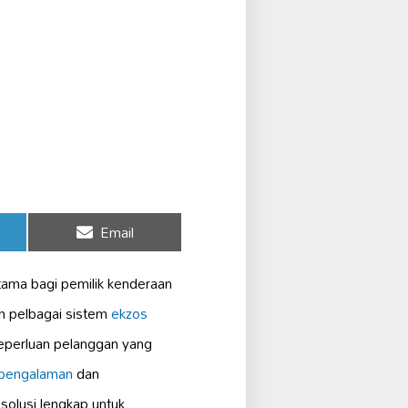
Share
Email
on
tama bagi pemilik kenderaan
n pelbagai sistem
ekzos
keperluan pelanggan yang
rpengalaman
dan
solusi lengkap untuk