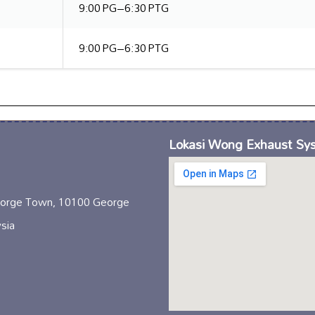
9:00 PG–6:30 PTG
9:00 PG–6:30 PTG
Lokasi Wong Exhaust Sy
George Town, 10100 George
sia