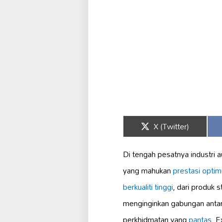
Share
X (Twitter)
on
Di tengah pesatnya industri 
yang mahukan
prestasi opti
berkualiti tinggi
, dari produk
menginginkan gabungan antar
perkhidmatan yang
pantas
, 