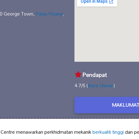
460 George Town,
Pulau Pinang
,
Pendapat
4.7/5 (
Baca Ulasan
)
MAKLUMAT
t Centre menawarkan perkhidmatan mekanik
berkualiti tinggi
dan pe