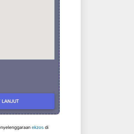
 LANJUT
nyelenggaraan
ekzos
di