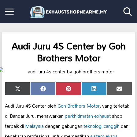
Audi Juru 4S Center by Goh
Brothers Motor
Share
Share
Share
Share
Share
X
Facebook
Pinterest
LinkedIn
Email
on
on
on
on
on
(Twitter)
Audi Juru 4S Center oleh
Goh Brothers Motor
, yang terletak
di Bandar Juru, menawarkan
perkhidmatan exhaust
shop
terbaik di
Malaysia
dengan gabungan
teknologi canggih
dan
kepakaran profesional untuk memastikan
sistem ekzos