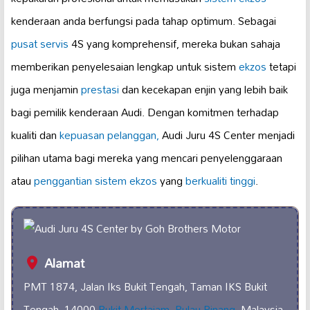
kenderaan anda berfungsi pada tahap optimum. Sebagai
pusat servis
4S yang komprehensif, mereka bukan sahaja
memberikan penyelesaian lengkap untuk sistem
ekzos
tetapi
juga menjamin
prestasi
dan kecekapan enjin yang lebih baik
bagi pemilik kenderaan Audi. Dengan komitmen terhadap
kualiti dan
kepuasan pelanggan,
Audi Juru 4S Center menjadi
pilihan utama bagi mereka yang mencari penyelenggaraan
atau
penggantian sistem ekzos
yang
berkualiti tinggi
.
Alamat
PMT 1874, Jalan Iks Bukit Tengah, Taman IKS Bukit
Tengah, 14000
Bukit Mertajam
,
Pulau Pinang
, Malaysia