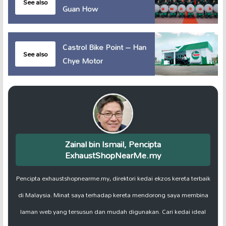
See also
Guan How
Castrol Bike Point – Han
See also
Chye Motor
Zainal bin Ismail, Pencipta
ExhaustShopNearMe.my
Pencipta exhaustshopnearme.my, direktori kedai ekzos kereta terbaik
di Malaysia. Minat saya terhadap kereta mendorong saya membina
laman web yang tersusun dan mudah digunakan. Cari kedai ideal