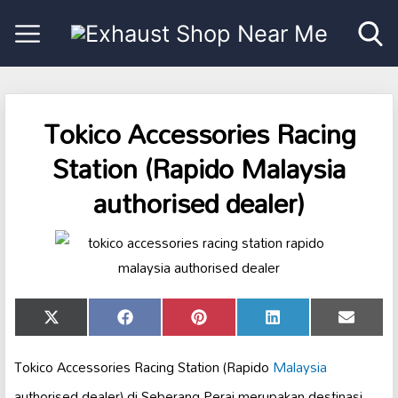
Tokico Accessories Racing
Station (Rapido Malaysia
authorised dealer)
Share
Share
Share
Share
Share
X
Facebook
Pinterest
LinkedIn
Email
on
on
on
on
on
(Twitter)
Tokico Accessories Racing Station (Rapido
Malaysia
authorised dealer) di Seberang Perai merupakan destinasi