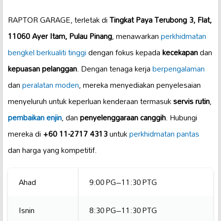
RAPTOR GARAGE, terletak di
Tingkat Paya Terubong 3, Flat,
11060 Ayer Itam, Pulau Pinang
, menawarkan
perkhidmatan
bengkel
berkualiti tinggi
dengan fokus kepada
kecekapan
dan
kepuasan pelanggan
. Dengan tenaga kerja
berpengalaman
dan
peralatan moden
, mereka menyediakan penyelesaian
menyeluruh untuk keperluan kenderaan termasuk
servis rutin
,
pembaikan enjin
, dan
penyelenggaraan canggih
. Hubungi
mereka di
+60 11-2717 4313
untuk
perkhidmatan pantas
dan harga yang kompetitif.
Ahad
9:00 PG–11:30 PTG
Isnin
8:30 PG–11:30 PTG