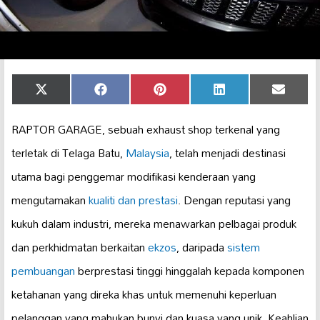
Share
Share
Share
Share
Share
X
Facebook
Pinterest
LinkedIn
Email
on
on
on
on
on
(Twitter)
RAPTOR GARAGE, sebuah exhaust shop terkenal yang
terletak di Telaga Batu,
Malaysia
, telah menjadi destinasi
utama bagi penggemar modifikasi kenderaan yang
mengutamakan
kualiti dan prestasi
. Dengan reputasi yang
kukuh dalam industri, mereka menawarkan pelbagai produk
dan perkhidmatan berkaitan
ekzos
, daripada
sistem
pembuangan
berprestasi tinggi hinggalah kepada komponen
ketahanan yang direka khas untuk memenuhi keperluan
pelanggan yang mahukan bunyi dan kuasa yang unik. Keahlian