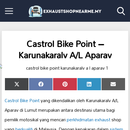
Castrol Bike Point –
Karunakaralv A/L Aparav
Share
Share
Share
Share
Share
X
Facebook
Pinterest
LinkedIn
Email
on
on
on
on
on
(Twitter)
Castrol Bike Point
yang dikendalikan oleh Karunakaralv A/L
Aparav di Lumut merupakan antara destinasi utama bagi
pemilik motosikal yang mencari
perkhidmatan exhaust
shop
yang
berkualiti
di Malaysia. Dengan kepakaran dalam
sistem