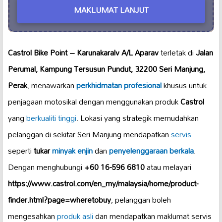
MAKLUMAT LANJUT
Castrol Bike Point – Karunakaralv A/L Aparav
terletak di
Jalan
Perumal, Kampung Tersusun Pundut, 32200 Seri Manjung,
Perak
, menawarkan
perkhidmatan profesional
khusus untuk
penjagaan motosikal dengan menggunakan produk
Castrol
yang
berkualiti tinggi
. Lokasi yang strategik memudahkan
pelanggan di sekitar Seri Manjung mendapatkan
servis
seperti
tukar
minyak enjin
dan
penyelenggaraan berkala
.
Dengan menghubungi
+60 16-596 6810
atau melayari
https://www.castrol.com/en_my/malaysia/home/product-
finder.html?page=wheretobuy
, pelanggan boleh
mengesahkan
produk asli
dan mendapatkan maklumat servis