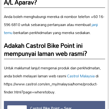
A/L Aparav?
Anda boleh menghubungi mereka di nombor telefon +60 16-
596 6810 untuk sebarang pertanyaan atau membuat
janji
temu
berkaitan perkhidmatan yang mereka sediakan.
Adakah Castrol Bike Point ini
mempunyai laman web rasmi?
Untuk maklumat lanjut mengenai produk dan perkhidmatan,
anda boleh melayari laman web rasmi
Castrol Malaysia
di
https://www.castrol.com/en_my/malaysia/home/product-
finder.html?page=wheretobuy.
Castrol Bike Point – Sear