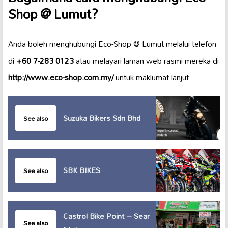
Shop @ Lumut?
Anda boleh menghubungi Eco-Shop @ Lumut melalui telefon
di
+60 7-283 0123
atau melayari laman web rasmi mereka di
http://www.eco-shop.com.my/
untuk maklumat lanjut.
Suzuka Bikers Sdn Bhd
See also
SBK BIKES
See also
Castrol Bike Point – Sear
See also