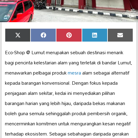
Share
Share
Share
Share
Share
X
Facebook
Pinterest
LinkedIn
Email
on
on
on
on
on
(Twitter)
Eco-Shop @ Lumut merupakan sebuah destinasi menarik
bagi pencinta kelestarian alam yang terletak di bandar Lumut,
menawarkan pelbagai produk
mesra
alam sebagai alternatif
kepada barangan konvensional. Dengan fokus kepada
penjagaan alam sekitar, kedai ini menyediakan pilihan
barangan harian yang lebih hijau, daripada bekas makanan
boleh guna semula sehinggalah produk pembersih organik,
mencerminkan komitmen untuk mengurangkan kesan negatif
terhadap ekosistem. Sebagai sebahagian daripada gerakan