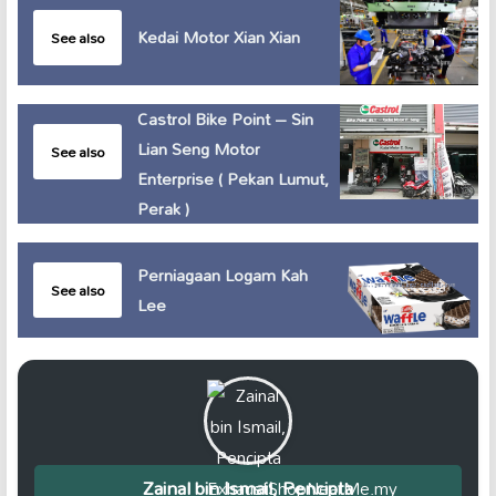
Kedai Motor Xian Xian
See also
Castrol Bike Point – Sin
Lian Seng Motor
See also
Enterprise ( Pekan Lumut,
Perak )
Perniagaan Logam Kah
See also
Lee
Zainal bin Ismail, Pencipta