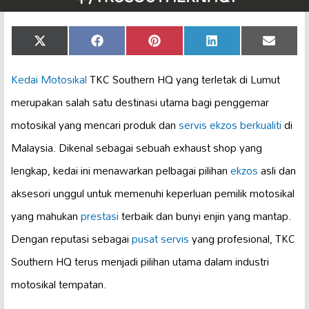
Share
Share
Share
Share
Share
X
Facebook
Pinterest
LinkedIn
Email
on
on
on
on
on
(Twitter)
Kedai Motosikal
TKC Southern HQ yang terletak di Lumut
merupakan salah satu destinasi utama bagi penggemar
motosikal yang mencari produk dan
servis ekzos berkualiti
di
Malaysia. Dikenal sebagai sebuah exhaust shop yang
lengkap, kedai ini menawarkan pelbagai pilihan
ekzos
asli dan
aksesori unggul untuk memenuhi keperluan pemilik motosikal
yang mahukan
prestasi
terbaik dan bunyi enjin yang mantap.
Dengan reputasi sebagai
pusat servis
yang profesional, TKC
Southern HQ terus menjadi pilihan utama dalam industri
motosikal tempatan.