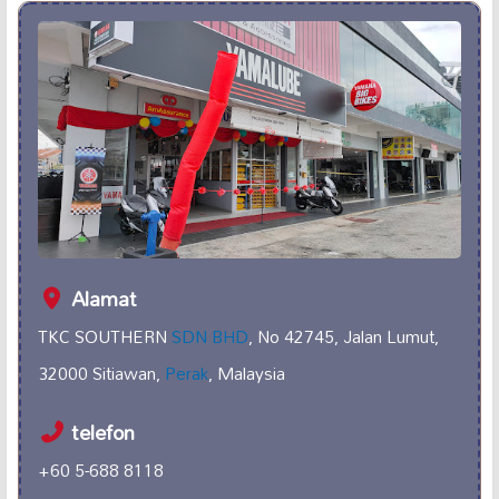
Alamat
TKC SOUTHERN
SDN BHD
, No 42745, Jalan Lumut,
32000 Sitiawan,
Perak
, Malaysia
telefon
+60 5-688 8118