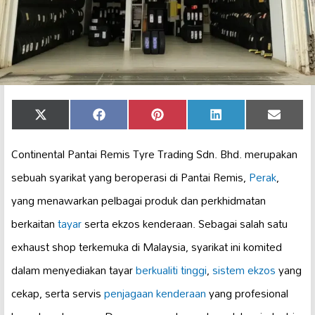
Share
Share
Share
Share
Share
X
Facebook
Pinterest
LinkedIn
Email
on
on
on
on
on
(Twitter)
Continental Pantai Remis Tyre Trading Sdn. Bhd. merupakan
sebuah syarikat yang beroperasi di Pantai Remis,
Perak
,
yang menawarkan pelbagai produk dan perkhidmatan
berkaitan
tayar
serta ekzos kenderaan. Sebagai salah satu
exhaust shop terkemuka di Malaysia, syarikat ini komited
dalam menyediakan tayar
berkualiti tinggi
,
sistem ekzos
yang
cekap, serta servis
penjagaan kenderaan
yang profesional