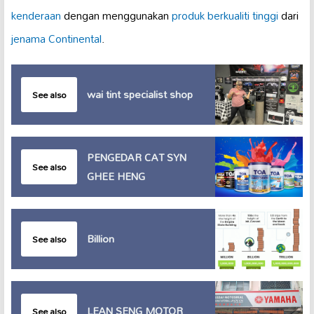
kenderaan
dengan menggunakan
produk berkualiti tinggi
dari
jenama Continental
.
wai tint specialist shop
See also
PENGEDAR CAT SYN
See also
GHEE HENG
Billion
See also
LEAN SENG MOTOR
See also