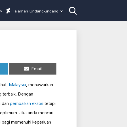
Halaman Undang-undang
Share
Email
on
ahat,
Malaysia
, menawarkan
 terbaik. Dengan
n dan
pembaikan ekzos
tetapi
optimum. Jika anda mencari
ai bagi memenuhi keperluan