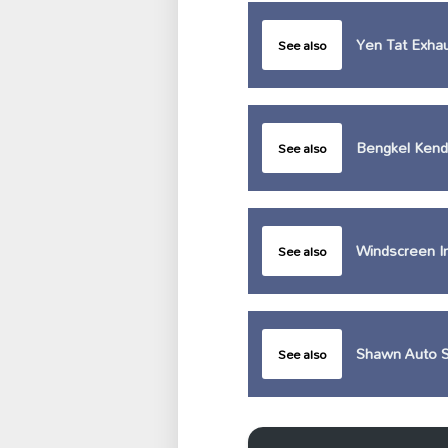
Yen Tat Exha
See also
Bengkel Ken
See also
Windscreen I
See also
Shawn Auto S
See also