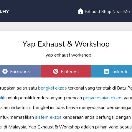
Exhaust Shop Near Me
Yap Exhaust & Workshop
Share
Share
Share
Facebook
Pinterest
LinkedIn
on
on
on
upakan salah satu
bengkel ekzos
terkenal yang terletak di Batu P
iti
untuk pemilik kenderaan yang mencari
penyelesaian ekzos
yang
lam industri ini, bengkel ini tidak hanya menyediakan pemasanga
 untuk memastikan
sistem ekzos
kenderaan anda berfungsi dengan 
i di Malaysia, Yap Exhaust & Workshop adalah pilihan yang sesu