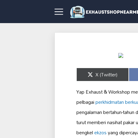
Share
X (Twitter)
on
Yap Exhaust & Workshop mer
pelbagai
perkhidmatan berkual
pengalaman bertahun-tahun da
turut memberi nasihat pakar
bengkel
ekzos
yang dipercaya