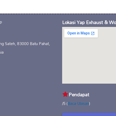
Lokasi Yap Exhaust & W
ng Sateh, 83000 Batu Pahat,
ia
Pendapat
/5 (
Baca Ulasan
)