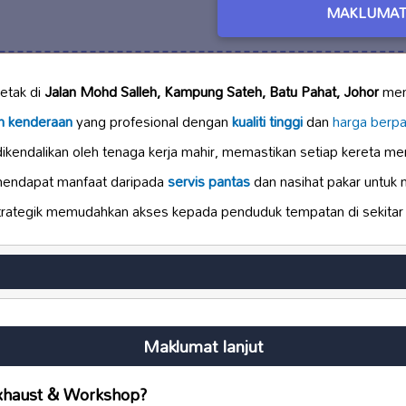
MAKLUMAT
etak di
Jalan Mohd Salleh, Kampung Sateh, Batu Pahat, Johor
men
n kenderaan
yang profesional dengan
kualiti tinggi
dan
harga berpa
ikendalikan oleh tenaga kerja mahir, memastikan setiap kereta m
mendapat manfaat daripada
servis pantas
dan nasihat pakar untuk
trategik memudahkan akses kepada penduduk tempatan di sekitar 
Maklumat lanjut
Exhaust & Workshop?